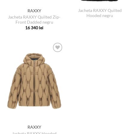
Jacheta RAXXY Quilted
RAXXY
Hooded negru
Jacheta RAXXY Quilted Zip-
Front Dadded negru
16 340
lei
Acest
produs
are
mai
multe
variații.
Opțiunile
pot
fi
alese
în
pagina
produsului.
RAXXY
Jacheta RAXXY Hooded