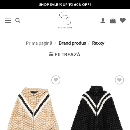
Skip
SHOP SALE % UP TO 60% OFF!
to
content
Prima pagină
/
Brand produs
/
Raxxy
FILTREAZĂ