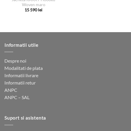
Woven maro
15 590
lei
Acest
produs
are
mai
multe
Informatii utile
variații.
Opțiunile
pot
Despre noi
fi
Modalitati de plata
alese
Informatii livrare
în
pagina
Informatii retur
produsului.
ANPC
ANPC – SAL
Suport si asistenta