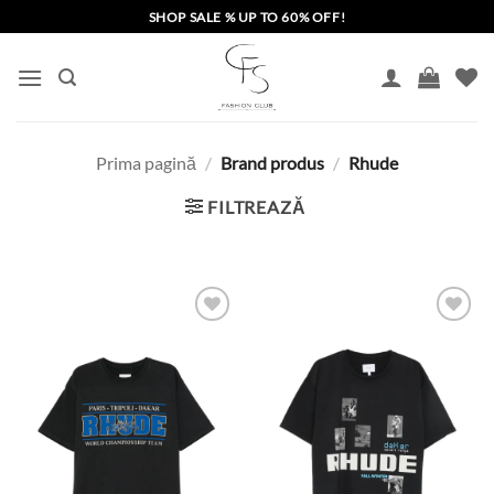
Skip
SHOP SALE % UP TO 60% OFF!
to
content
Prima pagină
/
Brand produs
/
Rhude
FILTREAZĂ