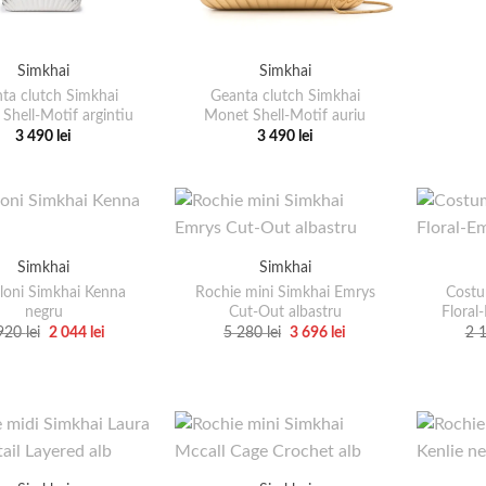
Simkhai
Simkhai
ta clutch Simkhai
Geanta clutch Simkhai
Shell-Motif argintiu
Monet Shell-Motif auriu
3 490
lei
3 490
lei
Acest
Acest
produs
produs
are
are
mai
mai
multe
multe
Simkhai
Simkhai
variații.
variații.
loni Simkhai Kenna
Rochie mini Simkhai Emrys
Costu
Opțiunile
Opțiunile
negru
Cut-Out albastru
Floral
pot
pot
Prețul
Prețul
Prețul
Prețul
920
lei
2 044
lei
5 280
lei
3 696
lei
2 
inițial
curent
inițial
curent
Acest
Acest
fi
fi
a
este:
a
este:
produs
fost:
2
produs
fost:
3
alese
alese
2
044 lei.
5
696 lei.
are
are
în
în
920 lei.
280 lei.
mai
mai
pagina
pagina
multe
multe
produsului.
produsului.
variații.
variații.