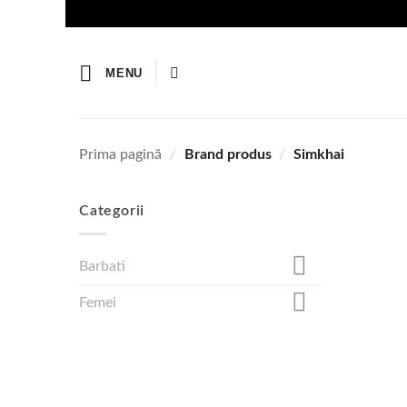
Skip
to
content
MENU
Prima pagină
/
Brand produs
/
Simkhai
Categorii
Barbati
Femei