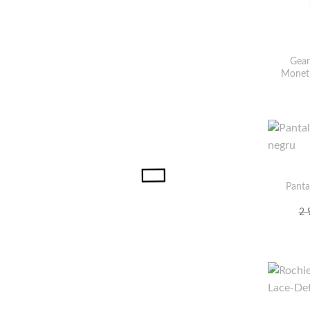
Gean
Monet 
Panta
2 