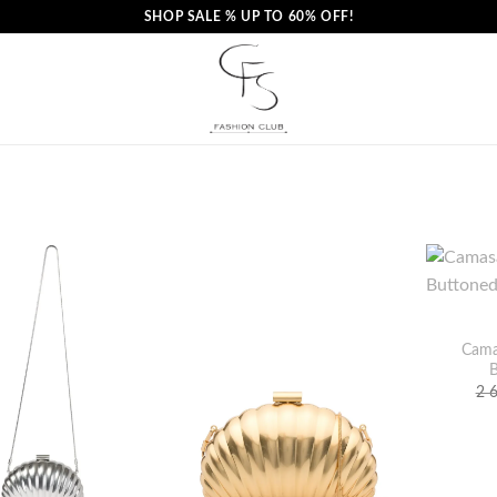
SHOP SALE % UP TO 60% OFF!
Cama
B
2 