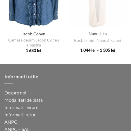
Nanushka
Jacob Cohen
Camasa denim Jacob Cohen
Rochie midi Nanushka bej
albastra
Interval
1 044
lei
–
1 305
lei
1 680
lei
de
Acest
Acest
prețuri:
produs
produs
1
044 lei
are
are
până
la
mai
mai
Informatii utile
1
multe
multe
305 lei
variații.
variații.
Opțiunile
Opțiunile
Despre noi
pot
pot
Modalitati de plata
fi
fi
Informatii livrare
alese
alese
Informatii retur
în
în
ANPC
pagina
pagina
ANPC – SAL
produsului.
produsului.