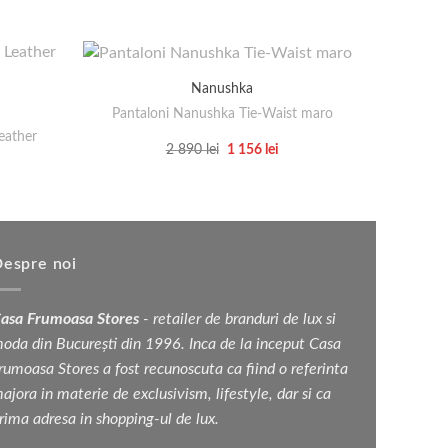
Nanushka
Pantaloni Nanushka Tie-Waist maro
Card
eather
Prețul
Prețul
2 890
lei
1 156
lei
inițial
curent
Acest
țul
a
este:
rent
produs
fost:
1
e:
2
156 lei.
are
890 lei.
 lei.
mai
multe
espre noi
variații.
Opțiunile
asa Frumoasa Stores
- retailer de branduri de lux si
pot
oda din București din 1996. Inca de la inceput Casa
fi
rumoasa Stores a fost recunoscuta ca fiind o referinta
alese
ajora in materie de exclusivism, lifestyle, dar si ca
în
rima adresa in shopping-ul de lux.
pagina
produsului.