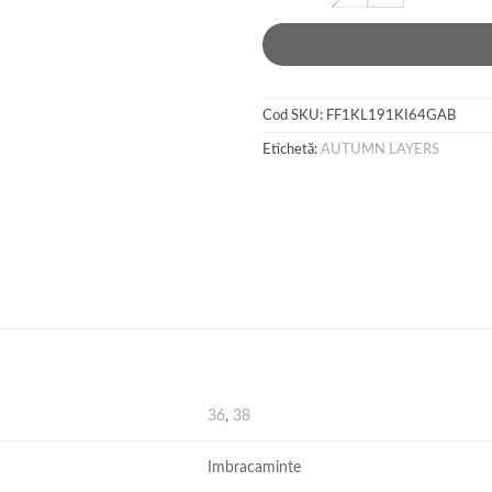
Cod SKU:
FF1KL191KI64GAB
Etichetă:
AUTUMN LAYERS
36
,
38
Imbracaminte