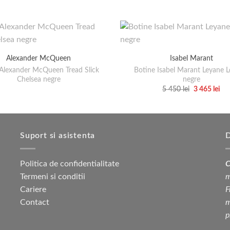
Alexander McQueen
Isabel Marant
Alexander McQueen Tread Slick
Botine Isabel Marant Leyane L
Chelsea negre
negre
Prețul
Pre
5 450
lei
3 465
lei
inițial
cu
Acest
a
est
produs
fost:
3
5
465
are
450 lei.
mai
Suport si asistenta
D
multe
variații.
Politica de confidentialitate
C
Opțiunile
Termeni si conditii
m
pot
Cariere
F
fi
Contact
m
alese
p
în
pagina