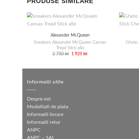
PRODUSE SIMILARE
Alexander McQueen
Sneakers Alexander McQueen Canvas
Ghete 
Tread Slick albi
Prețul
Prețul
2 750
lei
1 925
lei
inițial
curent
Acest
a
este:
produs
fost:
1
2
925 lei.
are
750 lei.
mai
Informatii utile
multe
variații.
Despre noi
Opțiunile
Modalitati de plata
pot
Informatii livrare
fi
Informatii retur
alese
ANPC
în
ANPC – SAL
pagina