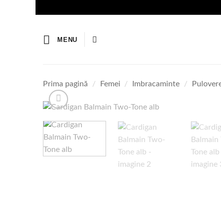
Skip
to
content
MENU
Prima pagină
/
Femei
/
Imbracaminte
/
Pulovere