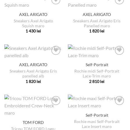
pagina
pagina
mai
mai
produsului.
produsului.
multe
multe
AXEL ARIGATO
AXEL ARIGATO
variații.
variații.
Sneakers Axel Arigato
Sneakers Axel Arigato Eris
Opțiunile
Opțiunile
Squish maro
Panelled maro
pot
pot
1 430
lei
1 820
lei
fi
fi
Acest
Acest
alese
alese
produs
produs
în
în
are
are
pagina
pagina
mai
mai
produsului.
produsului.
multe
multe
AXEL ARIGATO
Self-Portrait
variații.
variații.
Sneakers Axel Arigato Eris
Rochie midi Self-Portrait
Opțiunile
Opțiunile
panelled alb
Lace-Trim maro
pot
pot
1 820
lei
2 810
lei
fi
fi
Acest
Acest
alese
alese
produs
produs
în
în
are
are
pagina
pagina
mai
mai
produsului.
produsului.
multe
multe
Self-Portrait
variații.
variații.
Rochie maxi Self-Portrait
TOM FORD
Opțiunile
Opțiunile
Lace Insert maro
pot
pot
Tricou TOM FORD Logo-