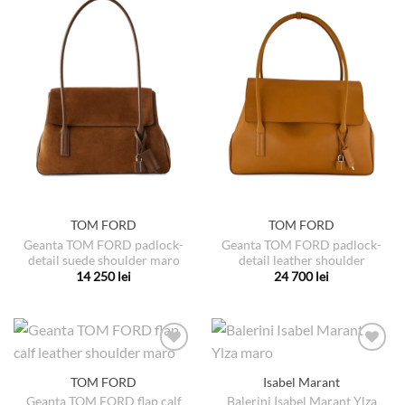
multe
multe
variații.
variații.
Opțiunile
Opțiunile
pot
pot
fi
fi
alese
alese
în
în
pagina
pagina
produsului.
produsului.
TOM FORD
TOM FORD
Geanta TOM FORD padlock-
Geanta TOM FORD padlock-
detail suede shoulder maro
detail leather shoulder
14 250
lei
24 700
lei
Acest
Acest
produs
produs
are
are
mai
mai
multe
multe
TOM FORD
Isabel Marant
variații.
variații.
Geanta TOM FORD flap calf
Balerini Isabel Marant Ylza