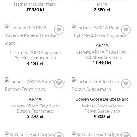
Opțiunile
Opțiunile
leather shoulder maro
maro
pot
pot
17 330
lei
3 580
lei
fi
fi
Acest
Acest
alese
alese
produs
produs
în
în
are
are
pagina
pagina
mai
mai
produsului.
produsului.
multe
multe
ARMA
variații.
variații.
Jacheta ARMA Paula High-
Fusta midi ARMA Vayenne
Opțiunile
Opțiunile
Neck Shearling maro
Paneled Leather maro
pot
pot
11 840
lei
4 430
lei
fi
fi
Acest
Acest
alese
alese
produs
produs
în
în
are
are
pagina
pagina
mai
mai
produsului.
produsului.
multe
multe
ARMA
Golden Goose Deluxe Brand
variații.
variații.
Jacheta ARMA Emy Suede
Jacheta Golden Goose
Opțiunile
Opțiunile
Button-Front maro
Robyn Suede maro
pot
pot
3 270
lei
9 300
lei
fi
fi
Acest
Acest
alese
alese
produs
produs
în
în
are
are