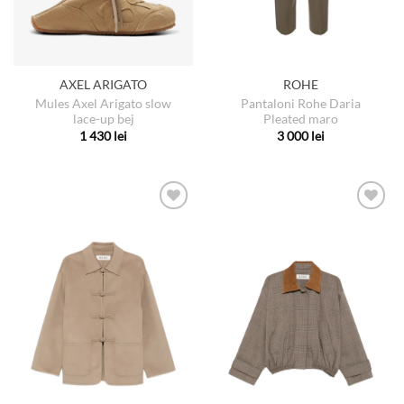
AXEL ARIGATO
ROHE
Mules Axel Arigato slow
Pantaloni Rohe Daria
lace-up bej
Pleated maro
1 430
lei
3 000
lei
Acest
Acest
produs
produs
are
are
mai
mai
multe
multe
variații.
variații.
Opțiunile
Opțiunile
pot
pot
fi
fi
alese
alese
în
în
pagina
pagina
produsului.
produsului.