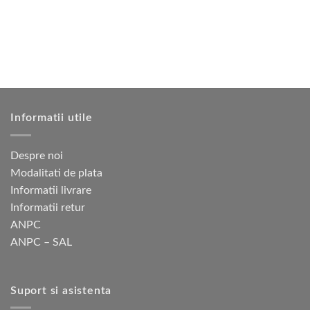
Opțiunile
pot
fi
alese
în
pagina
produsului.
Informatii utile
Despre noi
Modalitati de plata
Informatii livrare
Informatii retur
ANPC
ANPC – SAL
Suport si asistenta