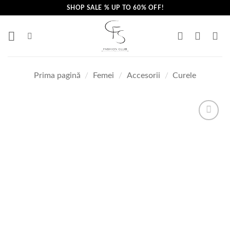
Skip
SHOP SALE % UP TO 60% OFF!
to
content
Prima pagină
/
Femei
/
Accesorii
/
Curele