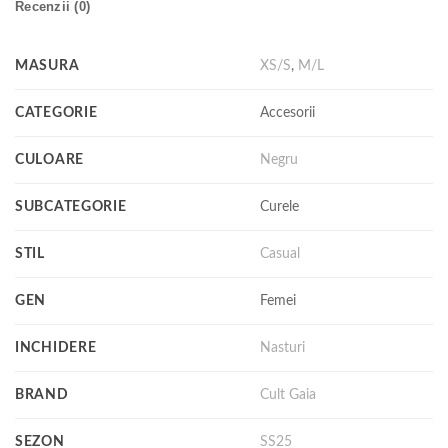
Recenzii (0)
MASURA
XS/S
,
M/L
CATEGORIE
Accesorii
CULOARE
Negru
SUBCATEGORIE
Curele
STIL
Casual
GEN
Femei
INCHIDERE
Nasturi
BRAND
Cult Gaia
SEZON
SS25