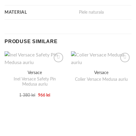
MATERIAL
Piele naturala
PRODUSE SIMILARE
Versace
Versace
Inel Versace Safety Pin
Colier Versace Medusa auriu
Medusa auriu
Prețul
Prețul
1 380
lei
966
lei
inițial
curent
Acest
a
este:
produs
fost:
966 lei.
1
are
380 lei.
mai
multe
variații.