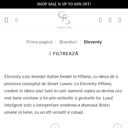
Skip
SHOP SALE % UP TO 60% OFF!
to
content
Prima pagină
/
Branduri
/
Eleventy
FILTREAZĂ
Eleventy este brandul italian fondat la Milano, cu ideea de a
promova conceptul de Smart Luxury. La Eleventy Milano,
credem in ideea unei lumi in care oamenii aspira sa devina cea
mai buna versiune a lor prin actiunile si gesturile lor. Luxul
inteligent este o interpretare moderna a drumului fiintei
umane in lume, cu un stil versatil si casual.