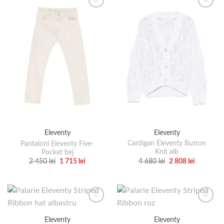
Eleventy
Eleventy
Cardigan Eleventy Button
Pantaloni Eleventy Five-
Knit alb
Pocket bej
Prețul
Prețul
Prețul
Prețul
4 680
lei
2 808
lei
2 450
lei
1 715
lei
inițial
curent
inițial
curent
Acest
Acest
a
este:
a
este:
produs
produs
fost:
2
fost:
1
4
808 lei.
2
715 lei.
are
are
680 lei.
450 lei.
mai
mai
multe
multe
Eleventy
Eleventy
variații.
variații.