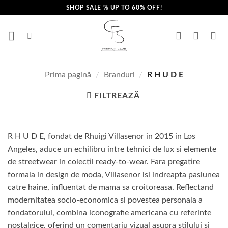
Skip
SHOP SALE % UP TO 60% OFF!
to
content
Prima pagină
/
Branduri
/
R H U D E
FILTREAZĂ
R H U D E, fondat de Rhuigi Villasenor in 2015 in Los
Angeles, aduce un echilibru intre tehnici de lux si elemente
de streetwear in colectii ready-to-wear. Fara pregatire
formala in design de moda, Villasenor isi indreapta pasiunea
catre haine, influentat de mama sa croitoreasa. Reflectand
modernitatea socio-economica si povestea personala a
fondatorului, combina iconografie americana cu referinte
nostalgice, oferind un comentariu vizual asupra stilului si