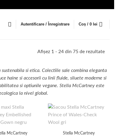
Autentificare / Înregistrare
Coș /
0
lei
Sortat
Afișez 1 - 24 din 75 de rezultate
după
cele
ustenabila si etica. Colectiile sale combina eleganta
mai
e haine si accesorii cu linii fluide, siluete moderne si
recente
nabilitatea si optiunile vegane. Stella McCartney este
ecologica la nivel global.
ella McCartney
Stella McCartney