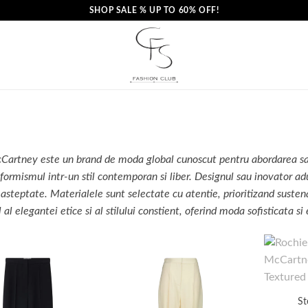
SHOP SALE % UP TO 60% OFF!
Cartney este un brand de moda global cunoscut pentru abordarea sa s
formismul intr-un stil contemporan si liber. Designul sau inovator aduc
easteptate. Materialele sunt selectate cu atentie, prioritizand suste
 al elegantei etice si al stilului constient, oferind moda sofisticata si 
St