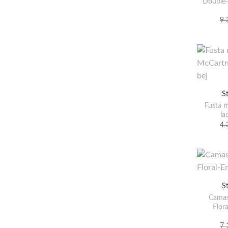
Double-
9 
S
Fusta m
la
4 
S
Camas
Flor
7 