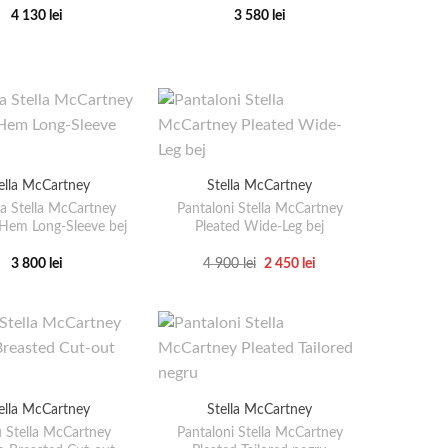
4 130
lei
3 580
lei
Acest
Acest
produs
produs
are
are
mai
mai
multe
multe
variații.
variații.
Opțiunile
Opțiunile
ella McCartney
Stella McCartney
pot
pot
 Stella McCartney
Pantaloni Stella McCartney
fi
fi
Hem Long-Sleeve bej
Pleated Wide-Leg bej
alese
alese
Prețul
Prețul
în
în
3 800
lei
4 900
lei
2 450
lei
inițial
curent
Acest
Acest
pagina
pagina
a
este:
produs
produs
fost:
2
produsului.
produsului.
4
450 lei.
are
are
900 lei.
mai
mai
multe
multe
variații.
variații.
ella McCartney
Stella McCartney
Opțiunile
Opțiunile
 Stella McCartney
Pantaloni Stella McCartney
pot
pot