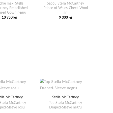
hie maxi Stella
Sacou Stella McCartney
tney Embellished
Prince of Wales-Check Wool
ured Gown negru
gri
10 950
lei
9 300
lei
Acest
Acest
produs
produs
are
are
mai
mai
multe
multe
variații.
variații.
Opțiunile
Opțiunile
pot
pot
fi
fi
alese
alese
în
în
pagina
pagina
produsului.
produsului.
ella McCartney
Stella McCartney
Stella McCartney
Top Stella McCartney
ped-Sleeve rosu
Draped-Sleeve negru