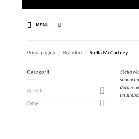
Skip
to
content
MENU
Prima pagină
/
Branduri
/
Stella McCartney
Categorii
Stella Mc
si noncon
detalii n
Barbati
un simbol
Femei