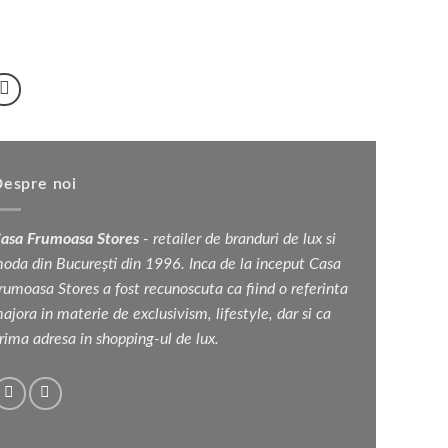
inițial
curent
inițial
curent
Acest
Acest
în
a
este:
a
este:
produs
fost:
2
produs
fost:
3
pagina
4
340 lei.
6
275 lei.
are
are
680 lei.
550 lei.
produsului.
mai
mai
multe
multe
variații.
variații.
Opțiunile
Opțiunile
pot
pot
espre noi
fi
fi
alese
alese
asa Frumoasa Stores
- retailer de branduri de lux si
în
în
oda din București din 1996. Inca de la inceput Casa
pagina
pagina
rumoasa Stores a fost recunoscuta ca fiind o referinta
produsului.
produsului.
ajora in materie de exclusivism, lifestyle, dar si ca
rima adresa in shopping-ul de lux.