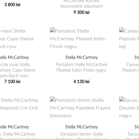
McCartney Ruffled
3 800
lei
fi
fi
Asymmetric bleumarin
Acest
9 300
lei
alese
alese
produs
Acest
în
în
are
produs
pagina
pagina
mai
are
produsului.
produsului.
multe
mai
variații.
multe
Opțiunile
variații.
tella McCartney
Stella McCartney
St
pot
Opțiunile
chie maxi Stella
Pantaloni Stella McCartney
Camasa
fi
pot
rtney Cape-Sleeve
Pleated Satin-Finish negru
Peplum-
alese
fi
pen-Back rosu
în
7 100
lei
4 130
lei
alese
Acest
Acest
pagina
în
produs
produs
produsului.
pagina
are
are
produsului.
mai
mai
multe
multe
variații.
variații.
tella McCartney
Stella McCartney
St
Opțiunile
Opțiunile
u Stella McCartney
Pantaloni denim Stella
Sacou
pot
pot