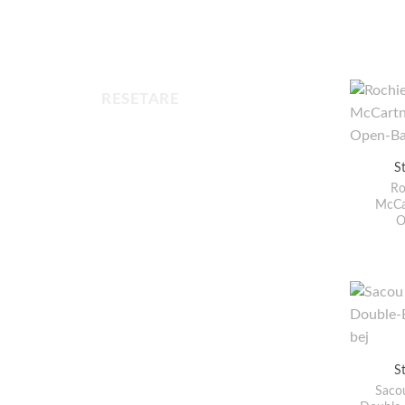
RESETARE
S
Ro
McCa
O
S
Saco