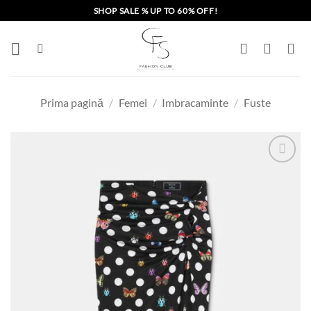
Skip
SHOP SALE % UP TO 60% OFF!
to
content
Prima pagină
/
Femei
/
Imbracaminte
/
Fuste