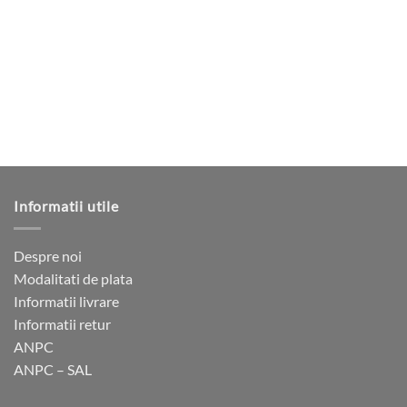
mai
305 lei
variații.
multe
Opțiunile
variații.
pot
Opțiunile
fi
pot
alese
fi
în
alese
pagina
în
produsului.
pagina
produsului.
Informatii utile
Despre noi
Modalitati de plata
Informatii livrare
Informatii retur
ANPC
ANPC – SAL