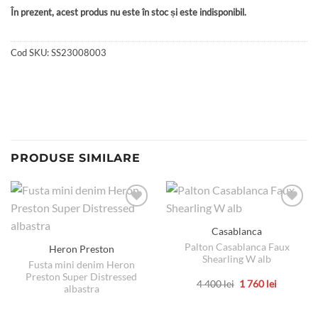
În prezent, acest produs nu este în stoc și este indisponibil.
Cod SKU:
SS23008003
PRODUSE SIMILARE
Casablanca
Palton Casablanca Faux
Heron Preston
Shearling W alb
Fusta mini denim Heron
Preston Super Distressed
Prețul
Prețul
4 400
lei
1 760
lei
albastra
inițial
curent
Acest
a
este:
produs
fost:
1