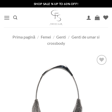
Skip
SHOP SALE % UP TO 60% OFF!
to
content
Prima pagină
/
Femei
/
Genti
/
Genti de umar si
crossbody