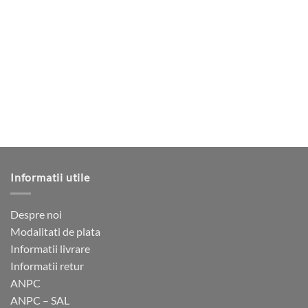
4
760 lei.
are
400 lei.
mai
multe
variații.
Opțiunile
pot
fi
alese
în
pagina
produsului.
Informatii utile
Despre noi
Modalitati de plata
Informatii livrare
Informatii retur
ANPC
ANPC – SAL