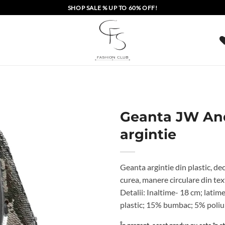
SHOP SALE % UP TO 60% OFF!
Geanta JW An
argintie
Geanta argintie din plastic, dec
curea, manere circulare din tex
Detalii: Inaltime- 18 cm; lati
plastic; 15% bumbac; 5% poli