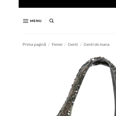
Skip
to
content
MENU
Prima pagină
/
Femei
/
Genti
/
Genti de mana