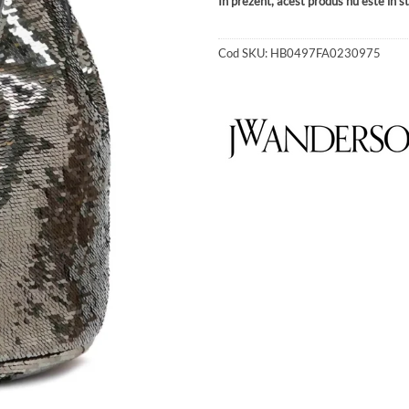
În prezent, acest produs nu este în sto
Cod SKU:
HB0497FA0230975