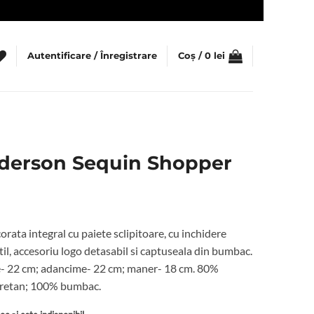
Autentificare / Înregistrare
Coș /
0
lei
derson Sequin Shopper
orata integral cu paiete sclipitoare, cu inchidere
til, accesoriu logo detasabil si captuseala din bumbac.
me- 22 cm; adancime- 22 cm; maner- 18 cm. 80%
uretan; 100% bumbac.