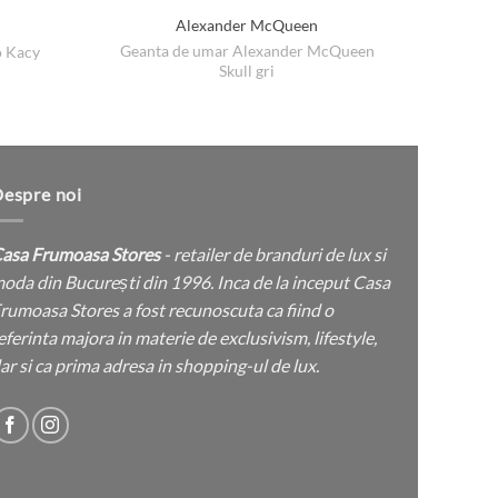
Alexander McQueen
Geanta de umar Alexander McQueen
o Kacy
Skull gri
țul
rent
e:
 lei.
espre noi
asa Frumoasa Stores
- retailer de branduri de lux si
oda din București din 1996. Inca de la inceput Casa
rumoasa Stores a fost recunoscuta ca fiind o
eferinta majora in materie de exclusivism, lifestyle,
ar si ca prima adresa in shopping-ul de lux.