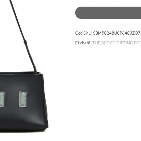
Cod SKU:
SBMP0248U0P6483ZO7
Etichetă:
THE ART OF GIFTING FO