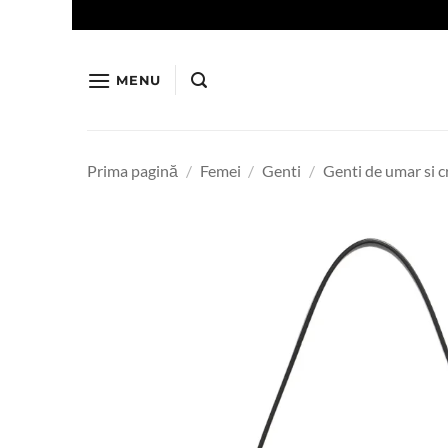
Skip
to
content
MENU
Prima pagină
/
Femei
/
Genti
/
Genti de umar si 