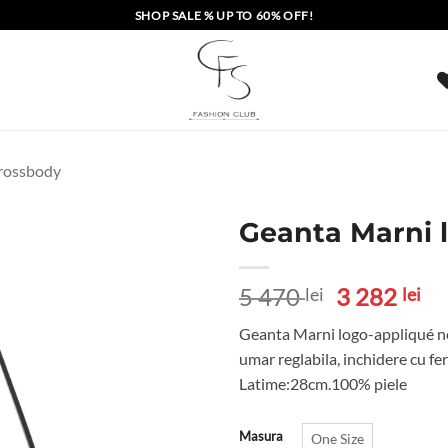
SHOP SALE % UP TO 60% OFF!
crossbody
Geanta Marni 
Prețul
Pr
5 470
3 282
lei
lei
inițial
cu
Geanta Marni logo-appliqué neg
a
es
umar reglabila, inchidere cu f
fost:
3
Latime:28cm.100% piele
5
28
470 lei.
Masura
One Size