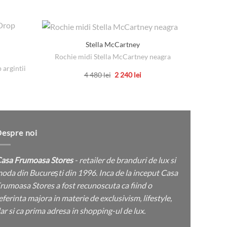
Stella McCartney
Rochie midi Stella McCartney neagra
Rochie 
 argintii
Prețul
Prețul
4 480
lei
2 240
lei
inițial
curent
Acest
a
este:
produs
fost:
2
4
240 lei.
are
480 lei.
mai
multe
espre noi
variații.
Opțiunile
asa Frumoasa Stores
- retailer de branduri de lux si
pot
oda din București din 1996. Inca de la inceput Casa
fi
rumoasa Stores a fost recunoscuta ca fiind o
alese
eferinta majora in materie de exclusivism, lifestyle,
în
ar si ca prima adresa in shopping-ul de lux.
pagina
produsului.