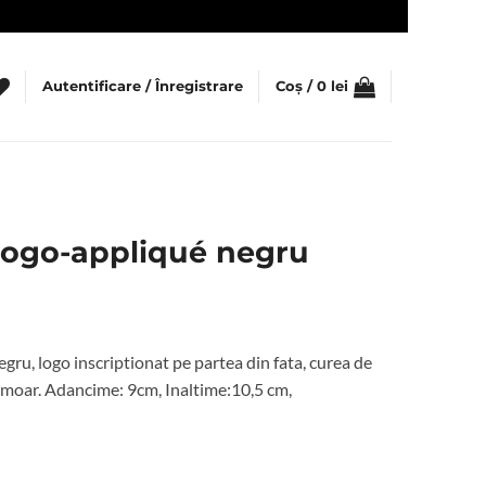
Autentificare / Înregistrare
Coș /
0
lei
logo-appliqué negru
ețul
rent
ru, logo inscriptionat pe partea din fata, curea de
te:
ermoar. Adancime: 9cm, Inaltime:10,5 cm,
2 lei.