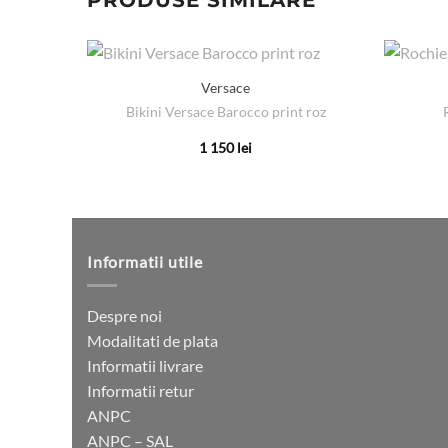
PRODUSE SIMILARE
Versace
Bikini Versace Barocco print roz
1 150
lei
Acest
produs
are
mai
multe
Informatii utile
variații.
Opțiunile
Despre noi
pot
Modalitati de plata
fi
Informatii livrare
alese
Informatii retur
în
ANPC
pagina
ANPC – SAL
produsului.