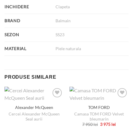
INCHIDERE
Clapeta
BRAND
Balmain
SEZON
SS23
MATERIAL
Piele naturala
PRODUSE SIMILARE
Alexander McQueen
TOM FORD
Cercei Alexander McQueen
Camasa TOM FORD Velvet
Seal aurii
bleumarin
Prețul
Prețul
7 950
lei
3 975
lei
inițial
curent
Acest
a
este: