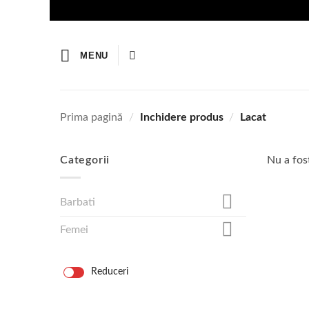
Skip
to
content
MENU
Prima pagină
/
Inchidere produs
/
Lacat
Categorii
Nu a fost
Barbati
Femei
Reduceri