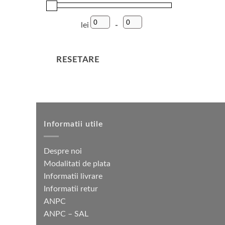
lei
-
Preț minim
Preț maxim
RESETARE
Informatii utile
Despre noi
Modalitati de plata
Informatii livrare
Informatii retur
ANPC
ANPC – SAL