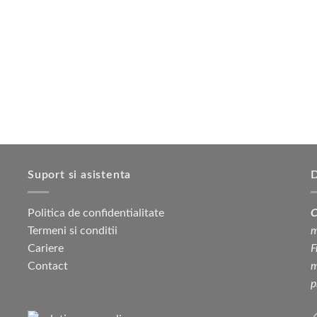
Suport si asistenta
D
Politica de confidentialitate
C
Termeni si conditii
m
Cariere
F
Contact
m
p