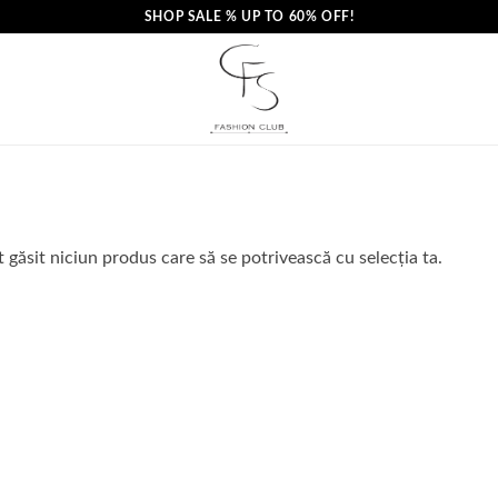
SHOP SALE % UP TO 60% OFF!
 găsit niciun produs care să se potrivească cu selecția ta.