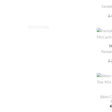
Sandal
3 
RESETARE
S
Pantal
3 
Bikini 