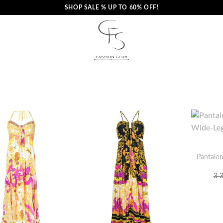
SHOP SALE % UP TO 60% OFF!
Pantalon
3 