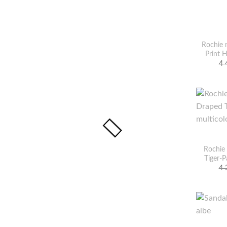
Rochie 
Print 
4 
Rochie
Tiger-P
4 