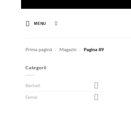
Skip
to
content
MENU
Prima pagină
/
Magazin
/
Pagina 89
Categorii
Barbati
Femei