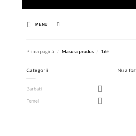
Skip
to
content
MENU
Prima pagină
/
Masura produs
/
16+
Categorii
Nu a fost
Barbati
Femei