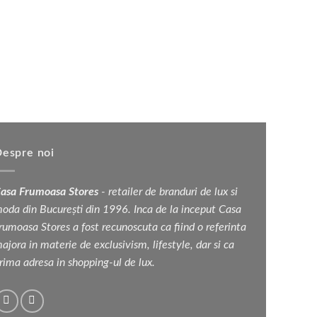
espre noi
asa Frumoasa Stores
- retailer de branduri de lux si
oda din București din 1996. Inca de la inceput Casa
rumoasa Stores a fost recunoscuta ca fiind o referinta
ajora in materie de exclusivism, lifestyle, dar si ca
rima adresa in shopping-ul de lux.