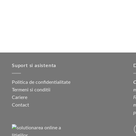
Suport si asistenta
D
Politica de confidentialitate
C
Termeni si conditii
m
Cariere
F
Contact
m
p