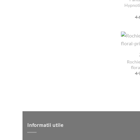
Hypnoti
4 
Rochi
flor
4 
Informatii utile