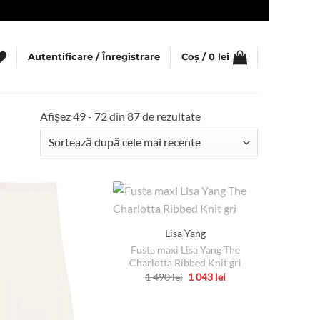
Autentificare / Înregistrare
Coș /
0
lei
Sortat
Afișez 49 - 72 din 87 de rezultate
după
cele
mai
recente
Lisa Yang
Fusta maxi Lisa Yang The
Charlotta Ribbed Knit gri
Prețul
Prețul
1 490
lei
1 043
lei
inițial
curent
Acest
a
este:
produs
fost:
1
1
043 lei.