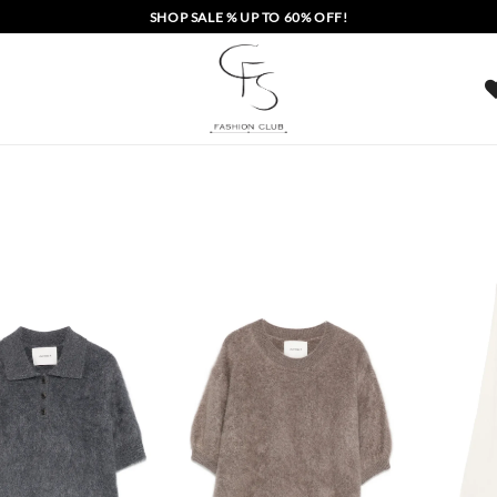
SHOP SALE % UP TO 60% OFF!