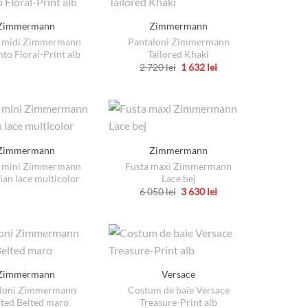
multe
multe
produsului.
variații.
variații.
Zimmermann
Zimmermann
Opțiunile
Opțiunile
e midi Zimmermann
Pantaloni Zimmermann
pot
pot
o Floral-Print alb
Tailored Khaki
fi
fi
Prețul
Prețul
2 720
lei
1 632
lei
inițial
curent
Acest
alese
alese
a
este:
produs
fost:
1
în
în
2
632 lei.
are
pagina
pagina
720 lei.
mai
produsului.
produsului.
multe
Zimmermann
Zimmermann
variații.
e mini Zimmermann
Fusta maxi Zimmermann
Opțiunile
ian lace multicolor
Lace bej
pot
Prețul
Prețul
6 050
lei
3 630
lei
inițial
curent
Acest
fi
a
este:
produs
fost:
3
alese
6
630 lei.
are
în
050 lei.
mai
pagina
multe
produsului.
Zimmermann
Versace
variații.
aloni Zimmermann
Costum de baie Versace
Opțiunile
ated Belted maro
Treasure-Print alb