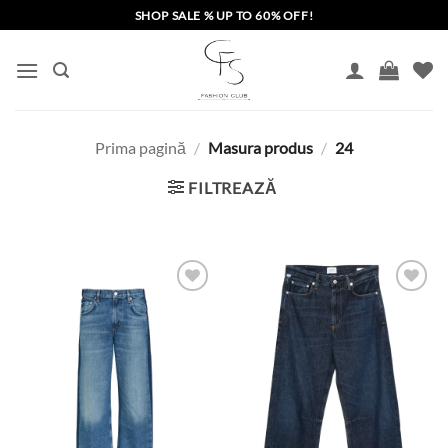
Skip
SHOP SALE % UP TO 60% OFF!
to
content
Prima pagină
/
Masura produs
/
24
FILTREAZĂ