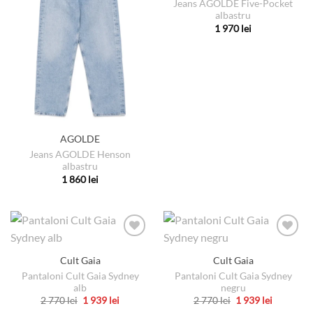
Jeans AGOLDE Five-Pocket
Opțiunile
Opțiunile
albastru
pot
pot
1 970
lei
fi
fi
Acest
alese
alese
produs
în
în
are
pagina
pagina
mai
produsului.
produsului.
multe
variații.
Opțiunile
AGOLDE
pot
Jeans AGOLDE Henson
fi
albastru
alese
1 860
lei
în
Acest
pagina
produs
produsului.
are
mai
multe
Cult Gaia
Cult Gaia
variații.
Pantaloni Cult Gaia Sydney
Pantaloni Cult Gaia Sydney
Opțiunile
alb
negru
pot
Prețul
Prețul
Prețul
Prețul
2 770
lei
1 939
lei
2 770
lei
1 939
lei
fi
inițial
curent
inițial
curent
Acest
Acest