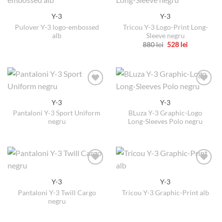
multe
Y-3
Y-3
variații.
Pulover Y-3 logo-embossed
Tricou Y-3 Logo-Print Long-
Opțiunile
alb
Sleeve negru
pot
Prețul
Prețul
880
lei
528
lei
fi
inițial
curent
Acest
a
este:
alese
produs
fost:
528 lei.
880 lei.
în
are
pagina
mai
produsului.
multe
Y-3
Y-3
variații.
Pantaloni Y-3 Sport Uniform
BLuza Y-3 Graphic-Logo
Opțiunile
negru
Long-Sleeves Polo negru
pot
fi
alese
în
pagina
produsului.
Y-3
Y-3
Pantaloni Y-3 Twill Cargo
Tricou Y-3 Graphic-Print alb
negru