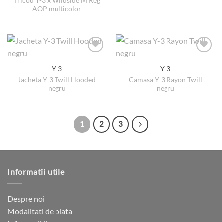
Tricou Y-3 x Wildside M Reg
Opțiunile
Opțiunile
AOP multicolor
pot
pot
fi
fi
alese
alese
în
în
pagina
pagina
produsului.
produsului.
Y-3
Y-3
Jacheta Y-3 Twill Hooded
Camasa Y-3 Rayon Twill
negru
negru
1
2
3
Informatii utile
Despre noi
Modalitati de plata