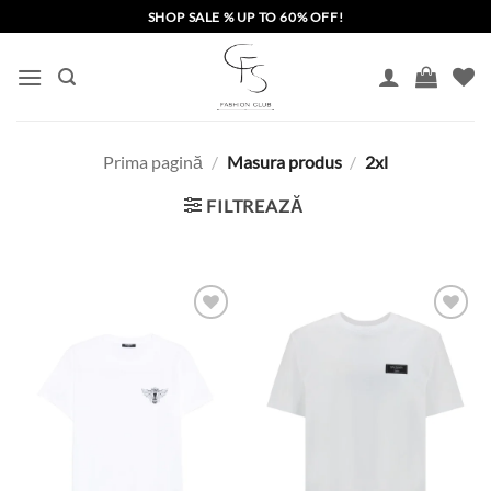
Skip
SHOP SALE % UP TO 60% OFF!
to
content
Prima pagină
/
Masura produs
/
2xl
FILTREAZĂ