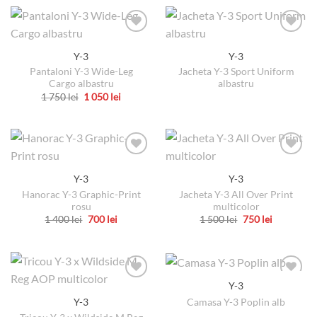
Y-3
Y-3
Pantaloni Y-3 Wide-Leg
Jacheta Y-3 Sport Uniform
Cargo albastru
albastru
Prețul
Prețul
1 750
lei
1 050
lei
inițial
curent
Acest
a
este:
produs
fost:
1
1
050 lei.
are
750 lei.
mai
multe
Y-3
Y-3
variații.
Hanorac Y-3 Graphic-Print
Jacheta Y-3 All Over Print
Opțiunile
rosu
multicolor
pot
Prețul
Prețul
Prețul
Prețul
1 400
lei
700
lei
1 500
lei
750
lei
fi
inițial
curent
inițial
curent
Acest
Acest
a
este:
a
este:
alese
produs
produs
fost:
700 lei.
fost:
750 lei.
1
1
în
are
are
400 lei.
500 lei.
pagina
mai
mai
Y-3
produsului.
multe
multe
Camasa Y-3 Poplin alb
Y-3
variații.
variații.