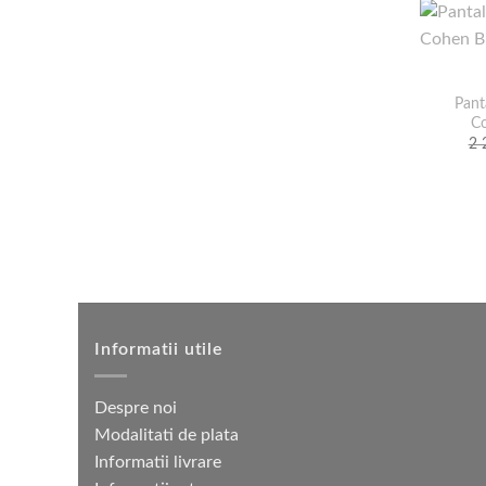
Pant
Co
2 
Informatii utile
Despre noi
Modalitati de plata
Informatii livrare