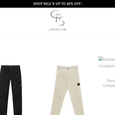
SHOP SALE % UP TO 60% OFF!
Panta
Compas