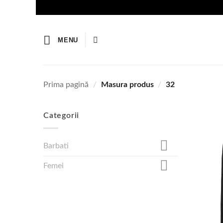
Skip
to
content
MENU
Prima pagină
/
Masura produs
/
32
Categorii
Barbati
Femei