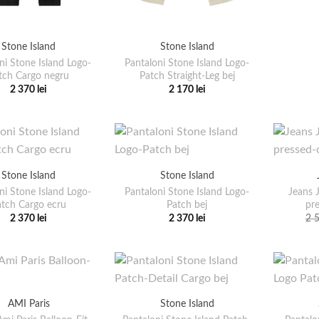
Stone Island
Stone Island
ni Stone Island Logo-
Pantaloni Stone Island Logo-
tch Cargo negru
Patch Straight-Leg bej
2 370
lei
2 170
lei
Acest
Acest
produs
produs
are
are
mai
mai
multe
multe
Stone Island
Stone Island
variații.
variații.
ni Stone Island Logo-
Pantaloni Stone Island Logo-
Jeans 
Opțiunile
Opțiunile
atch Cargo ecru
Patch bej
pre
pot
pot
2 370
lei
2 370
lei
2 
Acest
Acest
fi
fi
produs
produs
alese
alese
are
are
în
în
mai
mai
pagina
pagina
multe
multe
produsului.
produsului.
AMI Paris
Stone Island
variații.
variații.