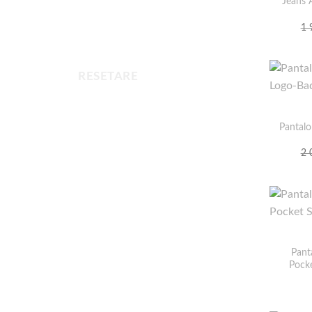
Jeans 
1 
RESETARE
Pantalo
2 
Pant
Pocke