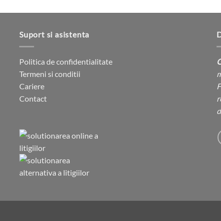
multe
multe
produsului.
produsului.
variații.
variații.
Opțiunile
Opțiunile
Suport si asistenta
D
pot
pot
fi
fi
Politica de confidentialitate
C
alese
alese
Termeni si conditii
m
în
în
Cariere
F
pagina
pagina
Contact
r
produsului.
produsului.
d