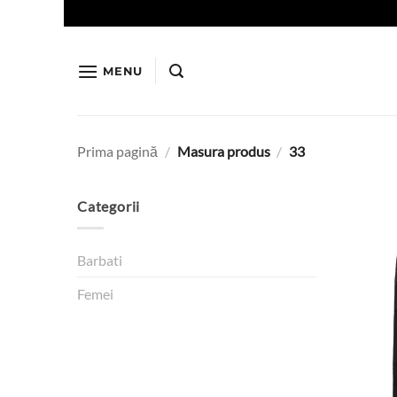
Skip
to
content
MENU
Prima pagină
/
Masura produs
/
33
Categorii
Barbati
Femei