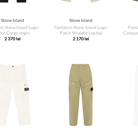
Stone Island
Stone Island
ni Stone Island Logo-
Panta
Pantaloni Stone Island Logo-
tch Cargo negru
Compass
Patch Straight-Leg bej
2 370
lei
2 170
lei
Acest
Acest
produs
produs
are
are
mai
mai
multe
multe
variații.
variații.
Opțiunile
Opțiunile
pot
pot
fi
fi
alese
alese
în
în
pagina
pagina
produsului.
produsului.