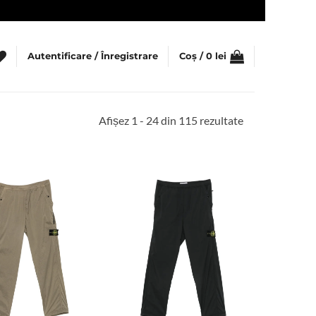
Autentificare / Înregistrare
Coș /
0
lei
Sortat
Afișez 1 - 24 din 115 rezultate
după
cele
mai
recente