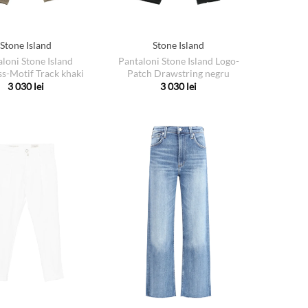
Stone Island
Stone Island
loni Stone Island
Pantaloni Stone Island Logo-
-Motif Track khaki
Patch Drawstring negru
3 030
lei
3 030
lei
Acest
Acest
produs
produs
are
are
mai
mai
multe
multe
variații.
variații.
Opțiunile
Opțiunile
pot
pot
fi
fi
alese
alese
în
în
pagina
pagina
produsului.
produsului.