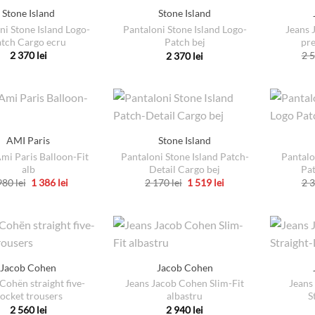
Stone Island
Stone Island
ni Stone Island Logo-
Jeans 
Pantaloni Stone Island Logo-
tch Cargo ecru
pre
Patch bej
2 370
lei
2 
2 370
lei
Acest
Acest
produs
produs
are
are
mai
mai
multe
multe
AMI Paris
Stone Island
variații.
variații.
mi Paris Balloon-Fit
Pantaloni Stone Island Patch-
Pantalo
Opțiunile
Opțiunile
alb
Detail Cargo bej
Pa
pot
pot
Prețul
Prețul
Prețul
Prețul
980
lei
1 386
lei
2 170
lei
1 519
lei
2 
inițial
curent
inițial
curent
Acest
Acest
fi
fi
a
este:
a
este:
produs
fost:
1
produs
fost:
1
alese
alese
1
386 lei.
2
519 lei.
are
are
în
în
980 lei.
170 lei.
mai
mai
pagina
pagina
multe
multe
produsului.
produsului.
Jacob Cohen
Jacob Cohen
variații.
variații.
Cohën straight five-
Jeans Jacob Cohen Slim-Fit
Jeans
Opțiunile
Opțiunile
ocket trousers
albastru
S
pot
pot
2 560
lei
2 940
lei