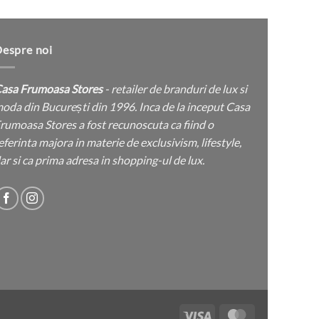
multe
multe
produsului.
produsului.
variații.
variații.
Opțiunile
Opțiunile
espre noi
pot
pot
fi
fi
asa Frumoasa Stores
- retailer de branduri de lux si
alese
alese
oda din București din 1996. Inca de la inceput Casa
în
în
rumoasa Stores a fost recunoscuta ca fiind o
pagina
pagina
eferinta majora in materie de exclusivism, lifestyle,
produsului.
produsului.
ar si ca prima adresa in shopping-ul de lux.
Visa
MasterCard