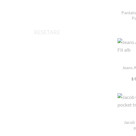
Pantalo
Pa
RESETARE
Jeans A
1 
Jacob 
p