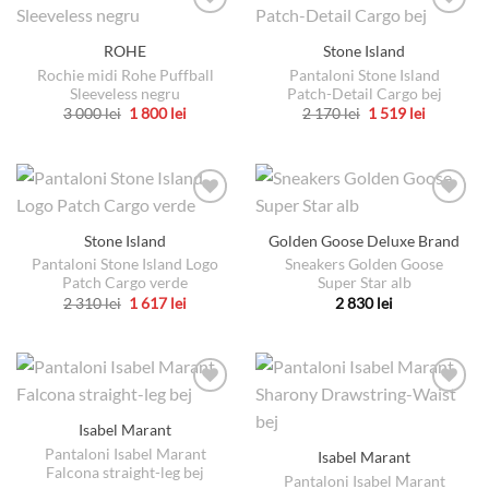
produsului.
pagina
multe
mai
produsului.
variații.
multe
ROHE
Stone Island
Opțiunile
variații.
Rochie midi Rohe Puffball
Pantaloni Stone Island
pot
Opțiunile
Sleeveless negru
Patch-Detail Cargo bej
fi
pot
Prețul
Prețul
Prețul
Prețul
3 000
lei
1 800
lei
2 170
lei
1 519
lei
alese
fi
inițial
curent
inițial
curent
Acest
Acest
a
este:
a
este:
în
alese
produs
produs
fost:
1
fost:
1
3
800 lei.
2
519 lei.
pagina
în
are
are
000 lei.
170 lei.
produsului.
pagina
mai
mai
produsului.
multe
multe
Stone Island
Golden Goose Deluxe Brand
variații.
variații.
Pantaloni Stone Island Logo
Sneakers Golden Goose
Opțiunile
Opțiunile
Patch Cargo verde
Super Star alb
pot
pot
Prețul
Prețul
2 310
lei
1 617
lei
2 830
lei
fi
fi
inițial
curent
Acest
Acest
a
este:
alese
alese
produs
produs
fost:
1
2
617 lei.
în
în
are
are
310 lei.
pagina
pagina
mai
mai
produsului.
produsului.
multe
multe
Isabel Marant
variații.
variații.
Pantaloni Isabel Marant
Isabel Marant
Opțiunile
Opțiunile
Falcona straight-leg bej
pot
pot
Pantaloni Isabel Marant