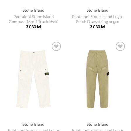
Stone Island
Stone Island
Pantaloni Stone Island
Pantaloni Stone Island Logo-
Compass-Motif Track khaki
Patch Drawstring negru
3 030
lei
3 030
lei
Acest
Acest
produs
produs
are
are
mai
mai
multe
multe
variații.
variații.
Opțiunile
Opțiunile
pot
pot
fi
fi
alese
alese
în
în
pagina
pagina
produsului.
produsului.
Stone Island
Stone Island
Pantaloni Stone Island Logo-
Pantaloni Stone Island Logo-