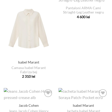
multe
multe
Pantaloni ARMA Cami
variații.
variații.
Striaght-Leg Leather negru
Opțiunile
Opțiunile
4 600
lei
pot
pot
Acest
fi
fi
produs
alese
alese
are
în
în
mai
pagina
pagina
multe
produsului.
produsului.
variații.
Opțiunile
pot
Isabel Marant
fi
Camasa Isabel Marant
alese
Fabriza bej
în
2 310
lei
pagina
Acest
produsului.
produs
are
mai
multe
Jacob Cohen
Isabel Marant
variații.
Jeans Jacob Cohen Henry
Jacheta Isabel Marant
Opțiunile