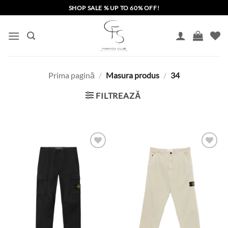
Skip
SHOP SALE % UP TO 60% OFF!
to
content
Prima pagină
/
Masura produs
/
34
FILTREAZĂ