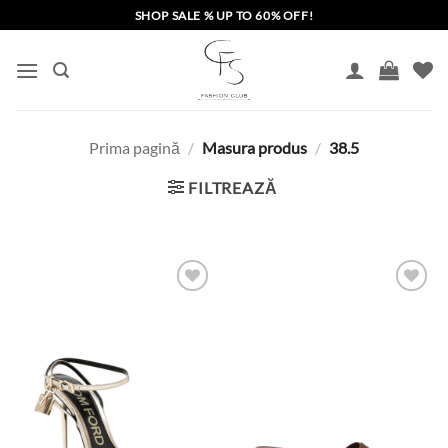
Skip
SHOP SALE % UP TO 60% OFF!
to
content
Prima pagină
/
Masura produs
/
38.5
FILTREAZĂ