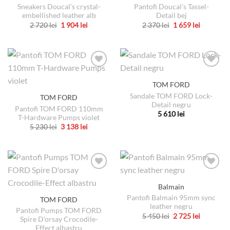
Sneakers Doucal’s crystal-
Pantofi Doucal’s Tassel-
Opțiunile
embellished leather alb
Detail bej
pot
Prețul
Prețul
Prețul
Prețul
2 720
lei
1 904
lei
2 370
lei
1 659
lei
fi
inițial
curent
inițial
curent
Acest
Acest
a
este:
a
este:
alese
produs
produs
fost:
1
fost:
1
2
904 lei.
2
659 lei.
în
are
are
720 lei.
370 lei.
pagina
mai
mai
produsului.
multe
multe
TOM FORD
variații.
variații.
Sandale TOM FORD Lock-
TOM FORD
Opțiunile
Opțiunile
Detail negru
pot
pot
Pantofi TOM FORD 110mm
5 610
lei
T-Hardware Pumps violet
fi
fi
Acest
Prețul
Prețul
5 230
lei
3 138
lei
alese
alese
inițial
curent
produs
Acest
a
este:
în
în
are
produs
fost:
3
pagina
pagina
5
138 lei.
mai
are
230 lei.
produsului.
produsului.
multe
mai
variații.
multe
Balmain
Opțiunile
variații.
pot
Pantofi Balmain 95mm sync
TOM FORD
Opțiunile
leather negru
fi
pot
Pantofi Pumps TOM FORD
Prețul
Prețul
5 450
lei
2 725
lei
alese
Spire D’orsay Crocodile-
fi
inițial
curent
Acest
Effect albastru
a
este: