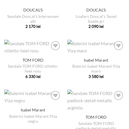
DOUCAL'S
DOUCAL'S
Sandale Doucal’s Interwoven
Loafers Doucal’s Tassel
alb
Suede gri
2 170
lei
2 090
lei
Acest
Acest
produs
produs
are
are
mai
mai
multe
multe
TOM FORD
Isabel Marant
variații.
variații.
Sandale TOM FORD stiletto-
Balerini Isabel Marant Ylza
Opțiunile
Opțiunile
heel rosu
maro
pot
pot
6 330
lei
3 580
lei
fi
fi
Acest
Acest
alese
alese
produs
produs
în
în
are
are
pagina
pagina
mai
mai
produsului.
produsului.
multe
multe
Isabel Marant
variații.
variații.
Balerini Isabel Marant Ylza
TOM FORD
Opțiunile
Opțiunile
negru
pot
pot
Sandale TOM FORD
padlock-detail metallic