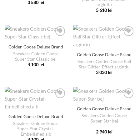
fi
fi
3 580
lei
argintiu
alese
alese
Acest
5 610
lei
în
în
produs
Acest
pagina
pagina
are
produs
produsului.
produsului.
mai
are
multe
mai
variații.
multe
Golden Goose Deluxe Brand
Opțiunile
variații.
pot
Sneakers Golden Goose
Golden Goose Deluxe Brand
Opțiunile
Super Star Classic bej
fi
pot
Sneakers Golden Goose Ball
4 100
lei
alese
Star Glitter-Effect argintiu
fi
Acest
3 030
lei
în
alese
produs
Acest
pagina
în
are
produs
produsului.
pagina
mai
are
produsului.
multe
mai
variații.
multe
Golden Goose Deluxe Brand
Opțiunile
variații.
pot
Sneakers Golden Goose
Golden Goose Deluxe Brand
Opțiunile
Super-Star bej
fi
pot
Sneakers Golden Goose
alese
Super-Star Crystal-
fi
2 940
lei
Embellished alb
în
alese
Acest
4 100
lei