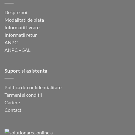
fi
fi
alese
alese
Despre noi
în
în
Modalitati de plata
pagina
pagina
Informatii livrare
produsului.
produsului.
Informatii retur
ANPC
ANPC – SAL
Suport si asistenta
Politica de confidentialitate
Termeni si conditii
Cariere
Contact