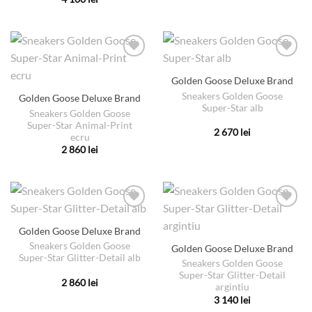
pagina
în
produs
Acest
produsului.
pagina
are
produs
produsului.
mai
are
multe
mai
variații.
multe
Golden Goose Deluxe Brand
Opțiunile
variații.
pot
Sneakers Golden Goose
Golden Goose Deluxe Brand
Opțiunile
Super-Star alb
fi
pot
Sneakers Golden Goose
alese
Super-Star Animal-Print
fi
2 670
lei
ecru
în
alese
Acest
2 860
lei
pagina
în
produs
Acest
produsului.
pagina
are
produs
produsului.
mai
are
multe
mai
variații.
multe
Golden Goose Deluxe Brand
Opțiunile
variații.
pot
Sneakers Golden Goose
Golden Goose Deluxe Brand
Opțiunile
Super-Star Glitter-Detail alb
fi
pot
Sneakers Golden Goose
alese
Super-Star Glitter-Detail
fi
2 860
lei
argintiu
în
alese
Acest
3 140
lei
pagina
în
produs
Acest