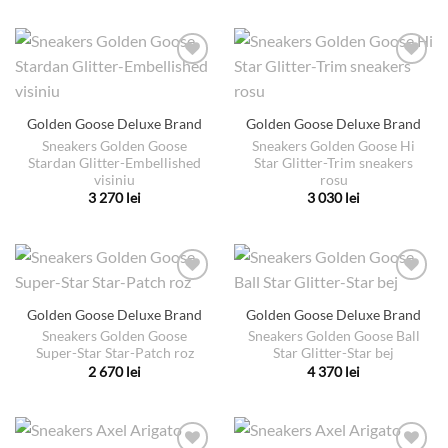
produsului.
pagina
are
produs
produsului.
mai
are
multe
mai
variații.
multe
Opțiunile
variații.
pot
Golden Goose Deluxe Brand
Golden Goose Deluxe Brand
Opțiunile
fi
pot
Sneakers Golden Goose
Sneakers Golden Goose Hi
alese
Stardan Glitter-Embellished
Star Glitter-Trim sneakers
fi
visiniu
rosu
în
alese
3 270
lei
3 030
lei
pagina
în
Acest
Acest
produsului.
pagina
produs
produs
produsului.
are
are
mai
mai
multe
multe
Golden Goose Deluxe Brand
Golden Goose Deluxe Brand
variații.
variații.
Sneakers Golden Goose
Sneakers Golden Goose Ball
Opțiunile
Opțiunile
Super-Star Star-Patch roz
Star Glitter-Star bej
pot
pot
2 670
lei
4 370
lei
fi
fi
Acest
Acest
alese
alese
produs
produs
în
în
are
are
pagina
pagina