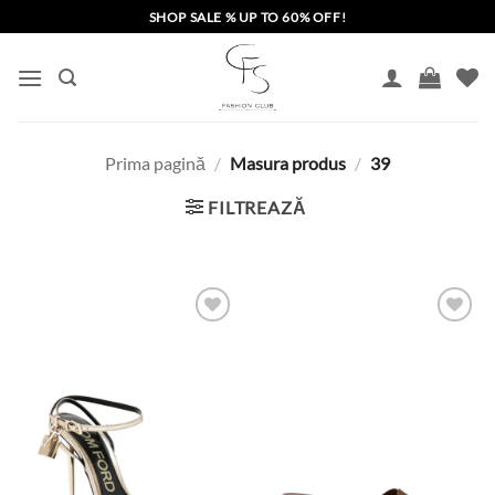
Skip
SHOP SALE % UP TO 60% OFF!
to
content
Prima pagină
/
Masura produs
/
39
FILTREAZĂ