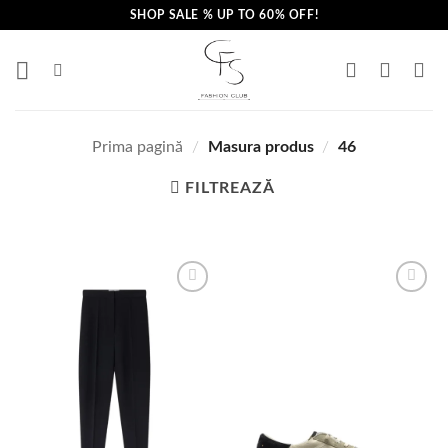
Skip
SHOP SALE % UP TO 60% OFF!
to
content
Prima pagină
/
Masura produs
/
46
FILTREAZĂ