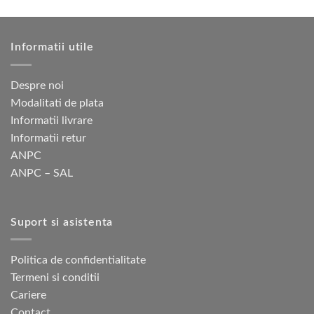
multe
multe
variații.
variații.
Opțiunile
Opțiunile
Informatii utile
pot
pot
fi
fi
alese
alese
Despre noi
în
în
Modalitati de plata
pagina
pagina
Informatii livrare
produsului.
produsului.
Informatii retur
ANPC
ANPC – SAL
Suport si asistenta
Politica de confidentialitate
Termeni si conditii
Cariere
Contact