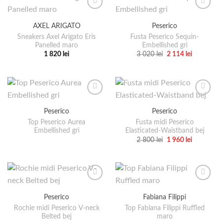
multe
mai
variații.
multe
AXEL ARIGATO
Peserico
Opțiunile
variații.
pot
Sneakers Axel Arigato Eris
Fusta Peserico Sequin-
Opțiunile
Panelled maro
Embellished gri
fi
pot
Prețul
Prețul
1 820
lei
3 020
lei
2 114
lei
alese
fi
inițial
curent
Acest
Acest
a
este:
în
alese
produs
produs
fost:
2
pagina
3
114 lei.
în
are
are
020 lei.
produsului.
pagina
mai
mai
produsului.
multe
multe
Peserico
Peserico
variații.
variații.
Top Peserico Aurea
Fusta midi Peserico
Opțiunile
Opțiunile
Embellished gri
Elasticated-Waistband bej
pot
pot
Prețul
Prețul
2 800
lei
1 960
lei
fi
fi
inițial
curent
Acest
a
este:
alese
alese
produs
fost:
1
2
960 lei.
în
în
are
800 lei.
pagina
pagina
mai
produsului.
produsului.
multe
Peserico
Fabiana Filippi
variații.
Rochie midi Peserico V-neck
Top Fabiana Filippi Ruffled
Opțiunile
Belted bej
maro
pot