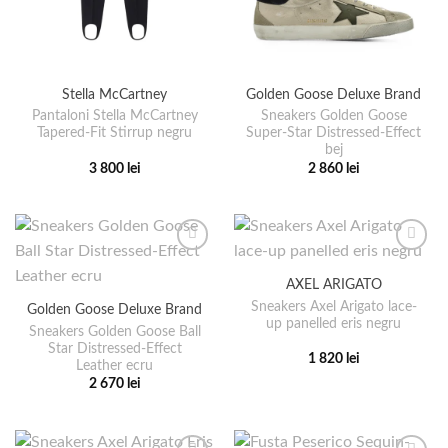
Stella McCartney
Golden Goose Deluxe Brand
Pantaloni Stella McCartney
Sneakers Golden Goose
Tapered-Fit Stirrup negru
Super-Star Distressed-Effect
bej
3 800
lei
2 860
lei
Acest
Acest
produs
produs
are
are
mai
mai
multe
multe
AXEL ARIGATO
variații.
variații.
Sneakers Axel Arigato lace-
Golden Goose Deluxe Brand
Opțiunile
Opțiunile
up panelled eris negru
pot
pot
Sneakers Golden Goose Ball
Star Distressed-Effect
fi
fi
1 820
lei
Leather ecru
alese
alese
Acest
2 670
lei
în
în
produs
Acest
pagina
pagina
are
produs
produsului.
produsului.
mai
are