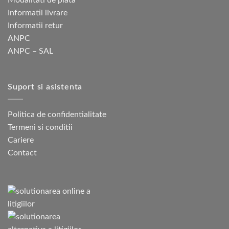
Modalitati de plata
alese
Informatii livrare
în
pagina
Informatii retur
produsului.
ANPC
ANPC – SAL
Suport si asistenta
Politica de confidentialitate
Termeni si conditii
Cariere
Contact