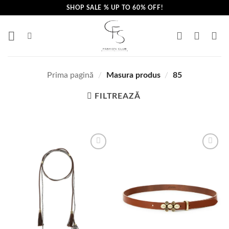
Skip
SHOP SALE % UP TO 60% OFF!
to
content
Prima pagină
/
Masura produs
/
85
FILTREAZĂ