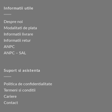
Opțiunile
Informatii utile
pot
fi
alese
Despre noi
în
Modalitati de plata
pagina
Informatii livrare
produsului.
Informatii retur
ANPC
ANPC – SAL
Suport si asistenta
Politica de confidentialitate
Termeni si conditii
Cariere
Contact