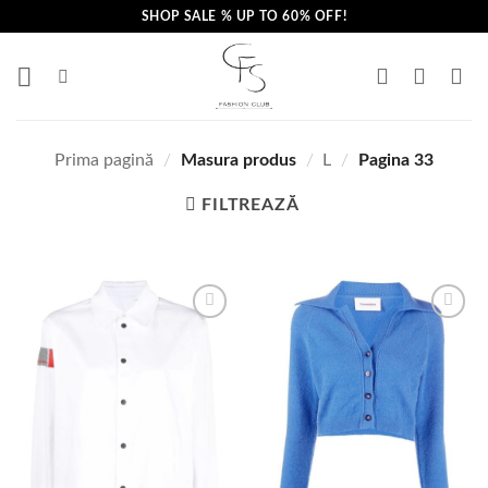
Skip
SHOP SALE % UP TO 60% OFF!
to
content
Prima pagină
/
Masura produs
/
L
/
Pagina 33
FILTREAZĂ