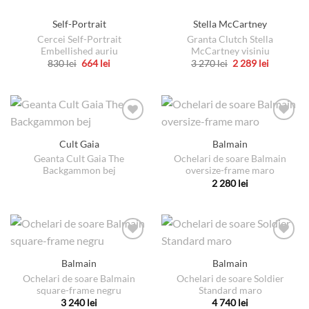
Self-Portrait
Stella McCartney
Cercei Self-Portrait
Granta Clutch Stella
Embellished auriu
McCartney visiniu
Prețul
Prețul
Prețul
Prețul
830
lei
664
lei
3 270
lei
2 289
lei
inițial
curent
inițial
curent
Acest
Acest
a
este:
a
este:
produs
produs
fost:
664 lei.
fost:
2
830 lei.
3
289 lei.
are
are
270 lei.
mai
mai
multe
multe
Cult Gaia
Balmain
variații.
variații.
Geanta Cult Gaia The
Ochelari de soare Balmain
Opțiunile
Opțiunile
Backgammon bej
oversize-frame maro
pot
pot
2 280
lei
fi
fi
Acest
alese
alese
produs
în
în
are
pagina
pagina
mai
produsului.
produsului.
multe
Balmain
Balmain
variații.
Ochelari de soare Balmain
Ochelari de soare Soldier
Opțiunile
square-frame negru
Standard maro
pot
3 240
lei
4 740
lei