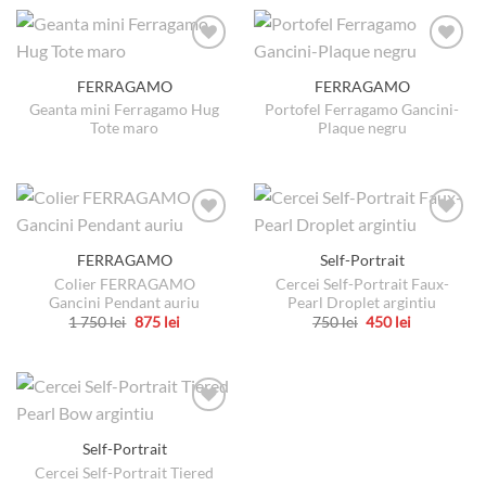
produs
pagina
în
are
produsului.
pagina
mai
produsului.
multe
FERRAGAMO
FERRAGAMO
variații.
Geanta mini Ferragamo Hug
Portofel Ferragamo Gancini-
Opțiunile
Tote maro
Plaque negru
pot
fi
alese
în
pagina
produsului.
FERRAGAMO
Self-Portrait
Colier FERRAGAMO
Cercei Self-Portrait Faux-
Gancini Pendant auriu
Pearl Droplet argintiu
Prețul
Prețul
Prețul
Prețul
1 750
lei
875
lei
750
lei
450
lei
inițial
curent
inițial
curent
Acest
Acest
a
este:
a
este:
produs
produs
fost:
875 lei.
fost:
450 lei.
1
750 lei.
are
are
750 lei.
mai
mai
multe
multe
Self-Portrait
variații.
variații.
Cercei Self-Portrait Tiered
Opțiunile
Opțiunile