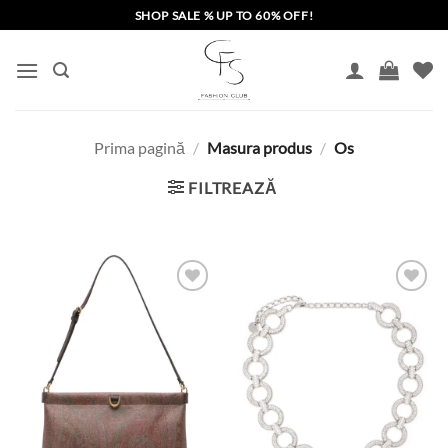
Skip
SHOP SALE % UP TO 60% OFF!
to
content
Prima pagină
/
Masura produs
/
Os
FILTREAZĂ