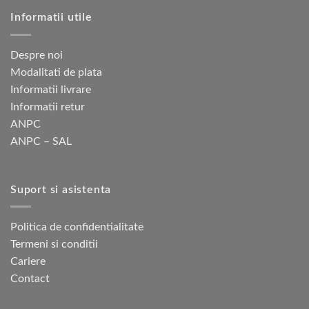
Opțiunile
Opțiunile
Informatii utile
pot
pot
fi
fi
alese
alese
Despre noi
în
în
Modalitati de plata
pagina
pagina
Informatii livrare
produsului.
produsului.
Informatii retur
ANPC
ANPC – SAL
Suport si asistenta
Politica de confidentialitate
Termeni si conditii
Cariere
Contact