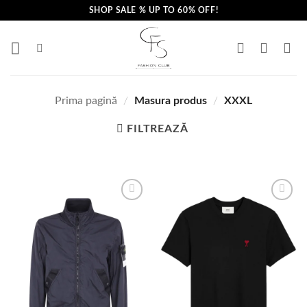
Skip
SHOP SALE % UP TO 60% OFF!
to
content
Prima pagină
/
Masura produs
/
XXXL
FILTREAZĂ