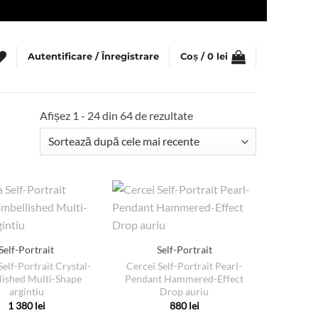
Autentificare / Înregistrare
Coș /
0
lei
Sortat
Afișez 1 - 24 din 64 de rezultate
după
cele
mai
recente
Self-Portrait
Self-Portrait
Self-Portrait Crystal-
Cercei Self-Portrait Pearl-
lished Multi-Shape
Pendant Hammered-Effect
argintiu
Drop auriu
1 380
lei
880
lei