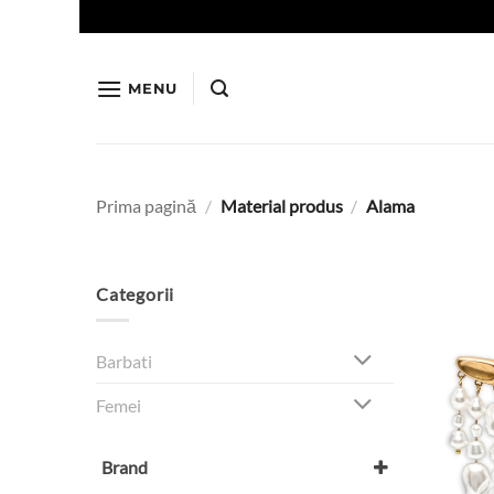
Skip
to
content
MENU
Prima pagină
/
Material produs
/
Alama
Categorii
Barbati
Femei
Brand