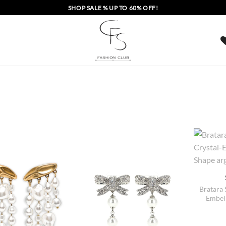
SHOP SALE % UP TO 60% OFF!
Bratara 
Embel