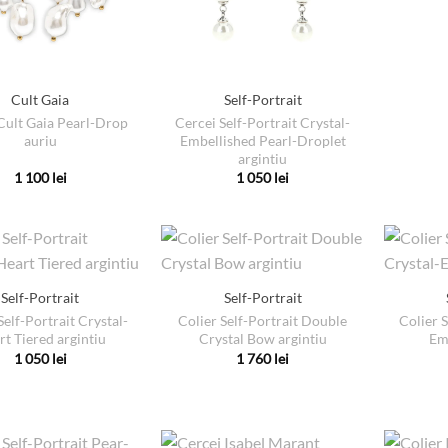
Cult Gaia
Self-Portrait
Cult Gaia Pearl-Drop
Cercei Self-Portrait Crystal-
auriu
Embellished Pearl-Droplet
argintiu
1 100
lei
1 050
lei
Acest
Acest
produs
produs
are
are
mai
mai
multe
multe
Self-Portrait
Self-Portrait
variații.
variații.
Self-Portrait Crystal-
Colier Self-Portrait Double
Colier S
Opțiunile
Opțiunile
t Tiered argintiu
Crystal Bow argintiu
Em
pot
pot
1 050
lei
1 760
lei
Acest
Acest
fi
fi
produs
produs
alese
alese
are
are
în
în
mai
mai