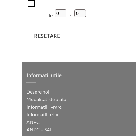
lei
-
Preț minim
Preț maxim
RESETARE
Informatii utile
Despre noi
Modalitati de plata
Informatii livrare
Informatii retur
ANPC
ANPC – SAL