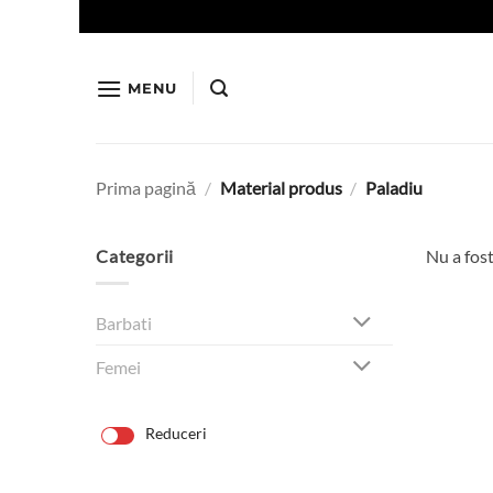
Skip
to
content
MENU
Prima pagină
/
Material produs
/
Paladiu
Categorii
Nu a fost
Barbati
Femei
Reduceri