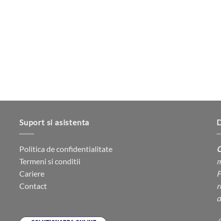
Suport si asistenta
D
Politica de confidentialitate
C
Termeni si conditii
m
Cariere
F
Contact
r
d