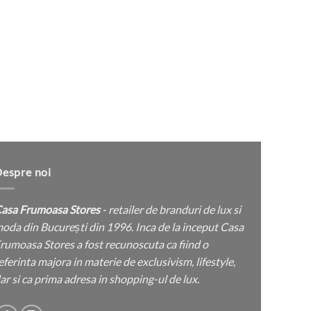
espre noi
asa Frumoasa Stores
- retailer de branduri de lux si
oda din București din 1996. Inca de la inceput Casa
rumoasa Stores a fost recunoscuta ca fiind o
eferinta majora in materie de exclusivism, lifestyle,
ar si ca prima adresa in shopping-ul de lux.