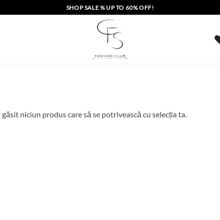
SHOP SALE % UP TO 60% OFF!
 găsit niciun produs care să se potrivească cu selecția ta.