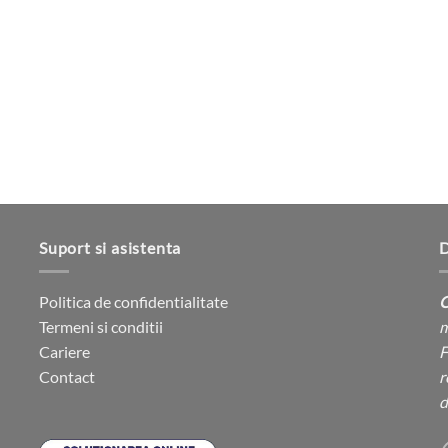
Suport si asistenta
D
Politica de confidentialitate
C
Termeni si conditii
m
Cariere
F
Contact
r
d