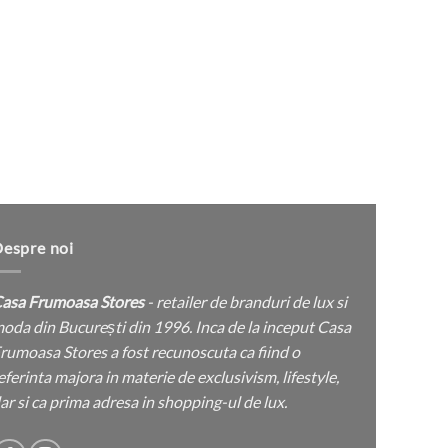
espre noi
asa Frumoasa Stores
- retailer de branduri de lux si
oda din București din 1996. Inca de la inceput Casa
rumoasa Stores a fost recunoscuta ca fiind o
eferinta majora in materie de exclusivism, lifestyle,
ar si ca prima adresa in shopping-ul de lux.