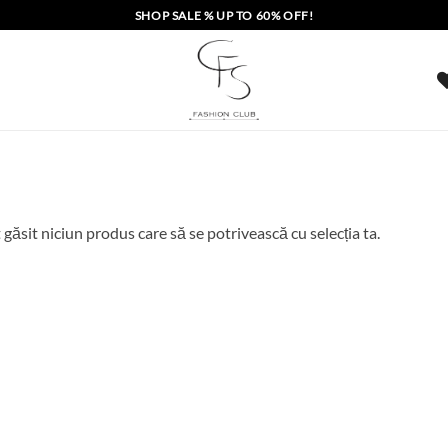
SHOP SALE % UP TO 60% OFF!
 găsit niciun produs care să se potrivească cu selecția ta.