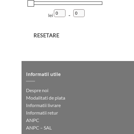
lei
-
Preț minim
Preț maxim
RESETARE
Informatii utile
Despre noi
Modalitati de plata
Informatii livrare
Informatii retur
ANPC
ANPC – SAL