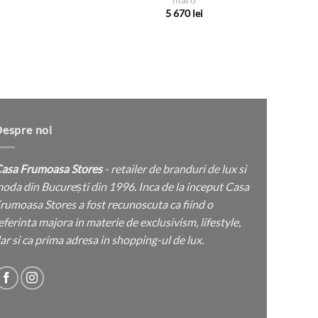
inițial
curent
Acest
în
în
5 670
lei
a
este:
produs
fost:
1
Acest
pagina
pagina
1
050 lei.
are
produs
750 lei.
produsului.
produsului.
mai
are
multe
mai
variații.
multe
Opțiunile
variații.
pot
Opțiunile
espre noi
fi
pot
alese
fi
asa Frumoasa Stores
- retailer de branduri de lux si
în
alese
oda din București din 1996. Inca de la inceput Casa
pagina
în
rumoasa Stores a fost recunoscuta ca fiind o
produsului.
pagina
eferinta majora in materie de exclusivism, lifestyle,
produsului.
ar si ca prima adresa in shopping-ul de lux.