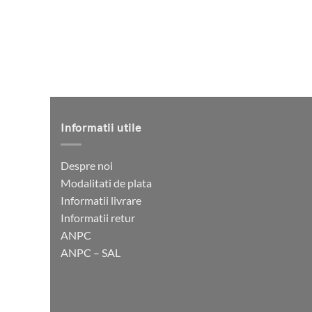
S
M
L
XL
XXL
Informatii utile
One Size
Despre noi
Modalitati de plata
Informatii livrare
Informatii retur
ANPC
ANPC – SAL