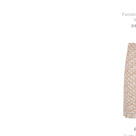
Sneakers si high tops
34
Topuri si corsete
Pantal
35
3 
36
36.5
37
37.5
38
38.5
39
39.5
40
40.5
41
Fusta 