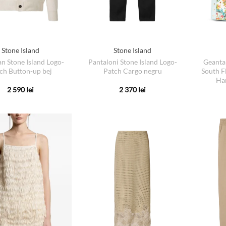
Stone Island
Stone Island
Pantaloni Stone Island Logo-
Geanta
n Stone Island Logo-
Patch Cargo negru
South F
ch Button-up bej
Ha
2 370
lei
2 590
lei
Acest
Acest
produs
produs
are
are
mai
mai
multe
multe
variații.
variații.
Opțiunile
Opțiunile
pot
pot
fi
fi
alese
alese
în
în