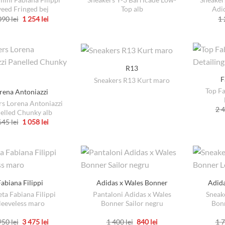
eed Fringed bej
Top alb
Adi
Prețul
Prețul
090
lei
1 254
lei
1
inițial
curent
Acest
a
este:
produs
fost:
1
2
254 lei.
are
090 lei.
mai
R13
multe
F
Sneakers R13 Kurt maro
variații.
Top Fa
rena Antoniazzi
Opțiunile
rs Lorena Antoniazzi
pot
2 
elled Chunky alb
fi
Prețul
Prețul
645
lei
1 058
lei
inițial
curent
Acest
alese
a
este:
produs
fost:
1
în
2
058 lei.
are
pagina
645 lei.
mai
produsului.
multe
Fabiana Filippi
Adidas x Wales Bonner
Adid
variații.
eta Fabiana Filippi
Pantaloni Adidas x Wales
Sneak
Opțiunile
leeveless maro
Bonner Sailor negru
Bonn
pot
Prețul
Prețul
Prețul
Prețul
950
lei
3 475
lei
1 400
lei
840
lei
1 
fi