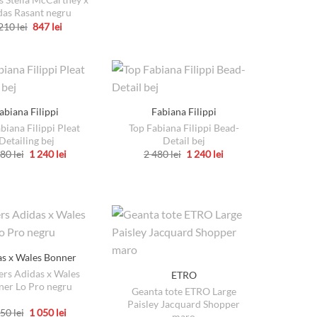
das Rasant negru
Prețul
Prețul
 210
lei
847
lei
inițial
curent
Acest
a
este:
produs
fost:
847 lei.
1
are
210 lei.
mai
multe
abiana Filippi
Fabiana Filippi
variații.
biana Filippi Pleat
Top Fabiana Filippi Bead-
Opțiunile
Detailing bej
Detail bej
pot
Prețul
Prețul
Prețul
Prețul
480
lei
1 240
lei
2 480
lei
1 240
lei
inițial
curent
inițial
curent
Acest
Acest
fi
a
este:
a
este:
produs
fost:
1
produs
fost:
1
alese
2
240 lei.
2
240 lei.
are
are
în
480 lei.
480 lei.
mai
mai
pagina
multe
multe
produsului.
variații.
variații.
as x Wales Bonner
Opțiunile
Opțiunile
ers Adidas x Wales
ETRO
pot
pot
er Lo Pro negru
Geanta tote ETRO Large
fi
fi
Paisley Jacquard Shopper
Prețul
Prețul
750
lei
1 050
lei
alese
alese
maro