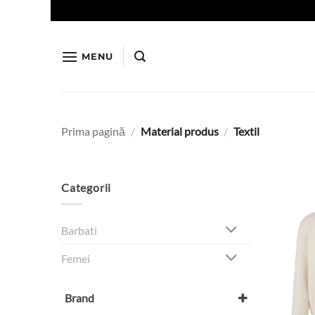
Skip
to
content
MENU
Prima pagină
/
Material produs
/
Textil
Categorii
Barbati
Femei
Brand