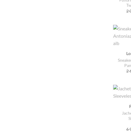
41.5
Tw
2 
42
42.5
43
43.5
Lo
44
Sneake
45
Pan
2 
46
50
52
54
Jach
56
S
XS
6 