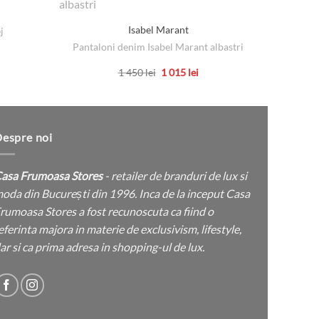
Isabel Marant
j
Ghete 
Pantaloni denim Isabel Marant albastri
terval
Prețul
Prețul
1 450
lei
1 015
lei
ețuri:
inițial
curent
Acest
a
este:
4 lei
produs
fost:
1
nă
1
015 lei.
are
450 lei.
mai
5 lei
espre noi
multe
variații.
asa Frumoasa Stores
- retailer de branduri de lux si
Opțiunile
oda din București din 1996. Inca de la inceput Casa
pot
rumoasa Stores a fost recunoscuta ca fiind o
fi
eferinta majora in materie de exclusivism, lifestyle,
alese
ar si ca prima adresa in shopping-ul de lux.
în
pagina
produsului.