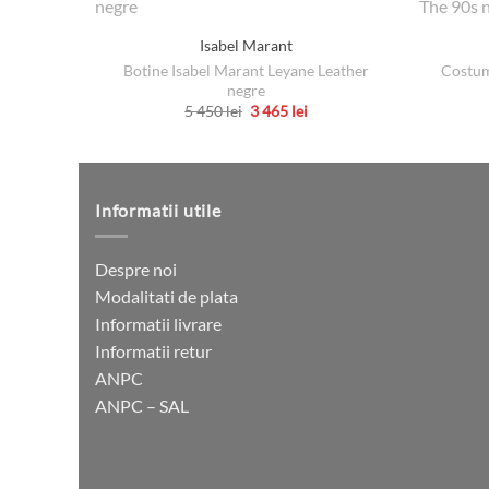
Isabel Marant
Botine Isabel Marant Leyane Leather
Costum
negre
Prețul
Prețul
5 450
lei
3 465
lei
inițial
curent
Acest
a
este:
produs
fost:
3
5
465 lei.
are
450 lei.
mai
Informatii utile
multe
variații.
Despre noi
Opțiunile
Modalitati de plata
pot
Informatii livrare
fi
Informatii retur
alese
ANPC
în
ANPC – SAL
pagina
produsului.