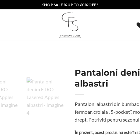
SHOP SALE % UP TO 60% OFF!
Pantaloni den
albastri
Pantaloni albastri din bumbac de
fermoar, croiala „5-pocket”, m
drept. Potriviti pentru sezon
În prezent, acest produs nu este în sto