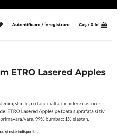
Autentificare / Înregistrare
Coș /
0
lei
im ETRO Lasered Apples
nim, slim fit, cu talie inalta, inchidere nasture si
odel ETRO Lasered Apples pe toata suprafata si tiv
ul primavara/vara. 99% bumbac; 1% elastan.
c și este indisponibil.