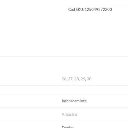
Cod SKU:
125049372200
26
,
27
,
28
,
29
,
30
Imbracaminte
Albastru
Denim