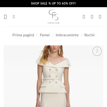
Skip
SHOP SALE % UP TO 60% OFF!
to
content
Prima pagină
/
Femei
/
Imbracaminte
/
Rochii