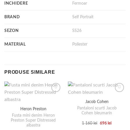
INCHIDERE
Fermoar
BRAND
Self Portrait
SEZON
SS26
MATERIAL
Poliester
PRODUSE SIMILARE
Jacob Cohen
Pantaloni scurti Jacob
Heron Preston
Cohen bleumarin
Fusta mini denim Heron
Preston Super Distressed
Prețul
Prețul
1 160
lei
696
lei
albastra
inițial
curent
Acest