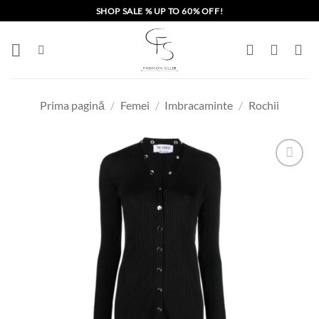
Skip
SHOP SALE % UP TO 60% OFF!
to
content
Prima pagină
/
Femei
/
Imbracaminte
/
Rochii