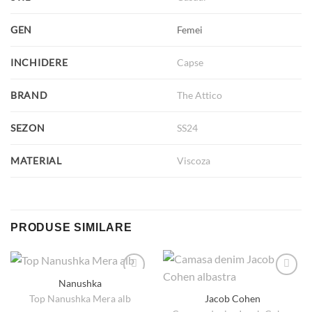
GEN
Femei
INCHIDERE
Capse
BRAND
The Attico
SEZON
SS24
MATERIAL
Viscoza
PRODUSE SIMILARE
Nanushka
Top Nanushka Mera alb
Jacob Cohen