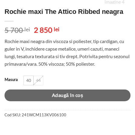
Rochie maxi The Attico Ribbed neagra
Prețul
Prețul
5 700
2 850
lei
lei
inițial
curent
Rochie maxi neagra din viscoza si poliester, tip cardigan, cu
a
este:
guler in V, inchidere capse metalice, umeri cazuti, maneci
fost:
2
lungi, tesatura texturata si tiv drept. Potrivita pentru sezonul
5
850 lei.
primavara/vara. 50% viscoza; 50% poliester.
700 lei.
Masura
40
44
Adaugă în coș
Cod SKU:
241WCM113KV006100