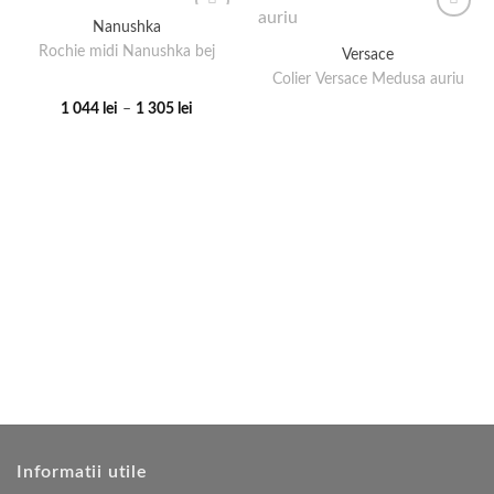
Nanushka
Rochie midi Nanushka bej
Versace
Colier Versace Medusa auriu
Interval
1 044
lei
–
1 305
lei
de
Acest
prețuri:
produs
1
044 lei
are
până
la
mai
1
multe
305 lei
variații.
Opțiunile
pot
fi
alese
în
pagina
produsului.
Informatii utile