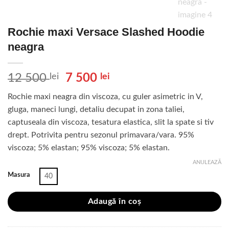
Rochie maxi Versace Slashed Hoodie
neagra
Prețul
Prețul
12 500
lei
7 500
lei
inițial
curent
Rochie maxi neagra din viscoza, cu guler asimetric in V,
a
este:
gluga, maneci lungi, detaliu decupat in zona taliei,
fost:
7
captuseala din viscoza, tesatura elastica, slit la spate si tiv
12
500 lei.
drept. Potrivita pentru sezonul primavara/vara. 95%
500 lei.
viscoza; 5% elastan; 95% viscoza; 5% elastan.
ANULEAZĂ
Masura
40
Adaugă în coș