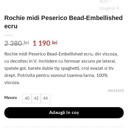
Rochie midi Peserico Bead-Embellished
ecru
Prețul
Prețul
2 380
lei
1 190
lei
inițial
curent
Rochie midi Peserico Bead-Embellished ecru, din viscoza,
a
este:
cu decolteu in V, inchidere cu fermoar ascuns pe lateral,
fost:
1
spatele gol, barete duble tip spaghetti, croi evazat si tiv
2
190 lei.
drept. Potrivita pentru sezonul toamna/iarna. 100%
380 lei.
viscoza.
ANULEAZĂ
Masura
40
42
44
Adaugă în coș