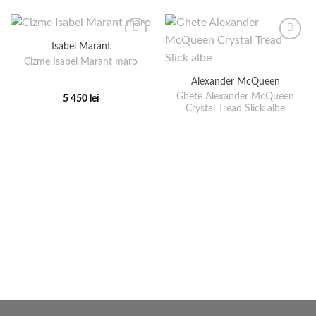
Isabel Marant
Cizme Isabel Marant maro
Alexander McQueen
Ghete Alexander McQueen
5 450
lei
Crystal Tread Slick albe
Acest
produs
are
mai
multe
variații.
Opțiunile
pot
fi
alese
în
pagina
produsului.