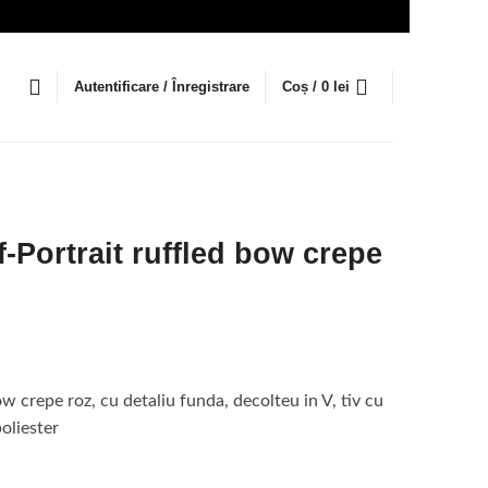
Autentificare / Înregistrare
Coș /
0
lei
-Portrait ruffled bow crepe
ețul
rent
ow crepe roz, cu detaliu funda, decolteu in V, tiv cu
te:
oliester
9 lei.