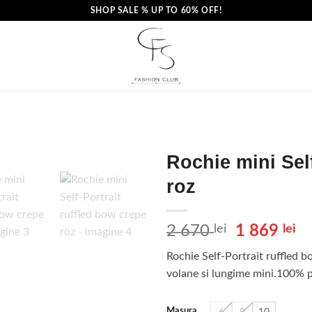
SHOP SALE % UP TO 60% OFF!
Rochie mini Self
roz
Prețul
Pr
2 670
lei
1 869
lei
inițial
cu
Rochie Self-Portrait ruffled b
a
es
volane si lungime mini.100% p
fost:
1
2
86
Masura