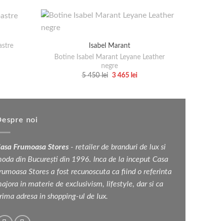
astre
Isabel Marant
Botine Isabel Marant Leyane Leather
Espad
țul
negre
rent
Prețul
Prețul
5 450
lei
3 465
lei
e:
inițial
curent
Acest
a
este:
 lei.
produs
fost:
3
5
465 lei.
are
450 lei.
mai
espre noi
multe
variații.
asa Frumoasa Stores
- retailer de branduri de lux si
Opțiunile
oda din București din 1996. Inca de la inceput Casa
pot
rumoasa Stores a fost recunoscuta ca fiind o referinta
fi
ajora in materie de exclusivism, lifestyle, dar si ca
alese
rima adresa in shopping-ul de lux.
în
pagina
produsului.