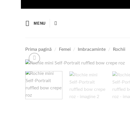
Skip
to
content
MENU
Prima pagină
/
Femei
/
Imbracaminte
/
Rochii