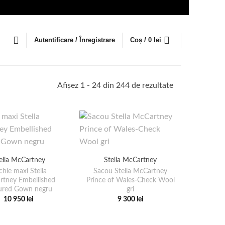
Autentificare / Înregistrare
Coș /
0
lei
Sortat
Afișez 1 - 24 din 244 de rezultate
după
cele
mai
recente
ella McCartney
Stella McCartney
hie maxi Stella
Sacou Stella McCartney
tney Embellished
Prince of Wales-Check Wool
ured Gown negru
gri
10 950
lei
9 300
lei
Acest
Acest
produs
produs