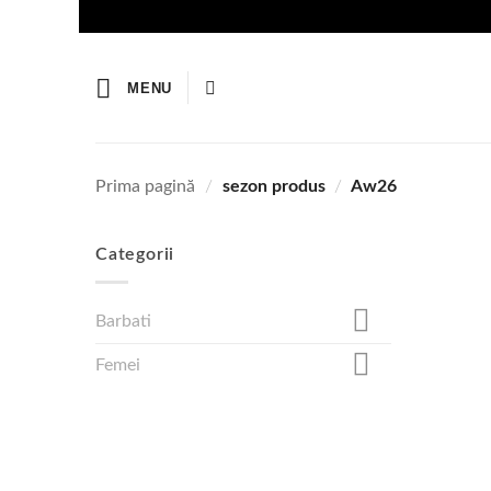
Skip
to
content
MENU
Prima pagină
/
sezon produs
/
Aw26
Categorii
Barbati
Femei