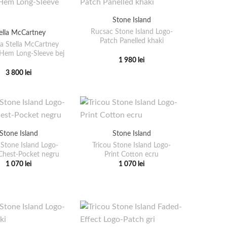
multe
multe
variații.
variații.
Stone Island
Opțiunile
Opțiunile
Rucsac Stone Island Logo-
ella McCartney
pot
pot
Patch Panelled khaki
 Stella McCartney
fi
fi
Hem Long-Sleeve bej
1 980
lei
alese
alese
Acest
în
în
3 800
lei
produs
Acest
pagina
pagina
are
produs
produsului.
produsului.
mai
are
multe
mai
variații.
multe
Stone Island
Stone Island
Opțiunile
variații.
 Stone Island Logo-
Tricou Stone Island Logo-
pot
Opțiunile
Chest-Pocket negru
Print Cotton ecru
fi
pot
1 070
lei
1 070
lei
Acest
Acest
alese
fi
produs
produs
în
alese
are
are
pagina
în
mai
mai
produsului.
pagina
multe
multe
produsului.