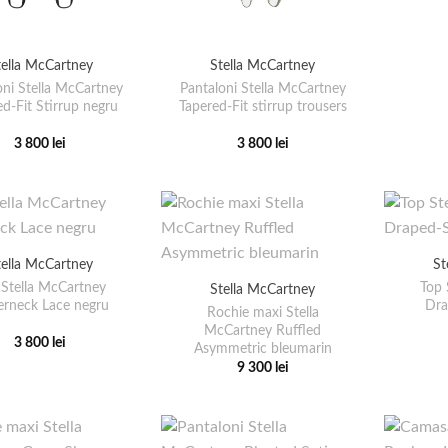
Stella McCartney
tella McCartney
Pantaloni Stella McCartney
oni Stella McCartney
Tapered-Fit stirrup trousers
d-Fit Stirrup negru
3 800
lei
3 800
lei
Acest
Acest
produs
produs
are
are
mai
mai
multe
multe
tella McCartney
St
variații.
variații.
 Stella McCartney
Top 
Stella McCartney
Opțiunile
Opțiunile
erneck Lace negru
Dra
Rochie maxi Stella
pot
pot
McCartney Ruffled
3 800
lei
fi
fi
Asymmetric bleumarin
Acest
9 300
lei
alese
alese
produs
Acest
în
în
are
produs
pagina
pagina
mai
are
produsului.
produsului.