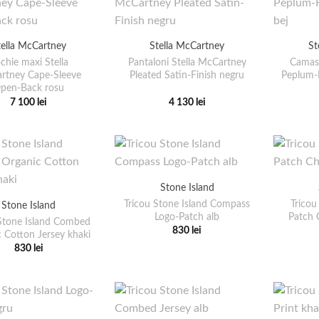
multe
mai
variații.
multe
Opțiunile
variații.
tella McCartney
Stella McCartney
St
pot
Opțiunile
chie maxi Stella
Pantaloni Stella McCartney
Camasa
fi
pot
rtney Cape-Sleeve
Pleated Satin-Finish negru
Peplum-
alese
fi
pen-Back rosu
în
7 100
lei
4 130
lei
alese
Acest
Acest
pagina
în
produs
produs
produsului.
pagina
are
are
produsului.
mai
mai
multe
multe
Stone Island
variații.
variații.
Tricou Stone Island Compass
Tricou
Stone Island
Opțiunile
Opțiunile
Logo-Patch alb
Patch 
 Stone Island Combed
pot
pot
830
lei
 Cotton Jersey khaki
Acest
fi
fi
830
lei
produs
Acest
alese
alese
are
produs
în
în
mai
are
pagina
pagina
multe
mai
produsului.
produsului.