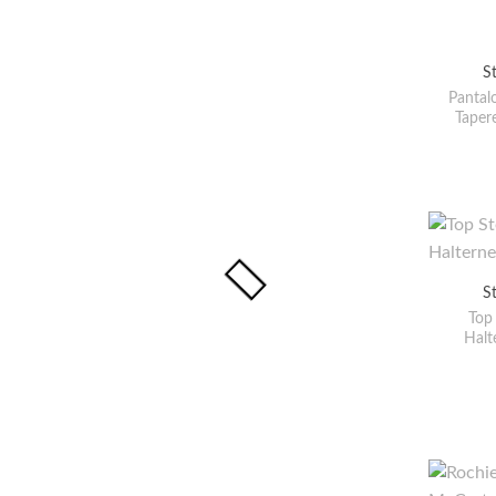
S
Pantal
Tapere
S
Top
Halt