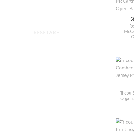
S
Ro
McCa
RESETARE
O
Tricou
Organic