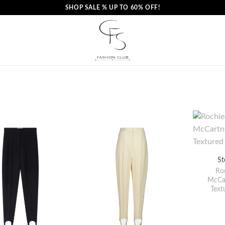
SHOP SALE % UP TO 60% OFF!
St
Roc
McCar
Text