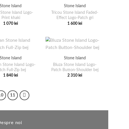
variații.
variații.
Stone Island
Stone Island
Opțiunile
Opțiunile
 Stone Island Logo-
Tricou Stone Island Faded-
pot
pot
Print khaki
Effect Logo-Patch gri
fi
fi
1 070
lei
1 600
lei
Acest
Acest
alese
alese
produs
produs
în
în
are
are
pagina
pagina
mai
mai
produsului.
produsului.
multe
multe
Stone Island
Stone Island
variații.
variații.
n Stone Island Logo-
Bluza Stone Island Logo-
Opțiunile
Opțiunile
tch Full-Zip bej
Patch Button-Shoulder bej
pot
pot
1 840
lei
2 310
lei
Acest
Acest
fi
fi
produs
produs
alese
alese
are
are
în
în
10
11
mai
mai
pagina
pagina
multe
multe
produsului.
produsului.
variații.
variații.
Opțiunile
Opțiunile
espre noi
pot
pot