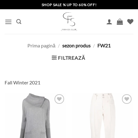
Skip
SHOP SALE % UP TO 60% OFF!
to
content
Prima pagină
/
sezon produs
/
FW21
FILTREAZĂ
Fall Winter 2021