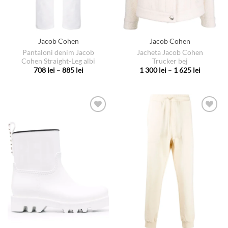
produsului.
produsului.
Jacob Cohen
Jacob Cohen
Pantaloni denim Jacob
Jacheta Jacob Cohen
Cohen Straight-Leg albi
Trucker bej
Interval
Interval
708
lei
–
885
lei
1 300
lei
–
1 625
lei
de
de
Acest
Acest
prețuri:
prețuri:
produs
produs
708 lei
1
până
300 lei
are
are
la
până
885 lei
la
mai
mai
1
multe
multe
625 lei
variații.
variații.
Opțiunile
Opțiunile
pot
pot
fi
fi
alese
alese
în
în
pagina
pagina
produsului.
produsului.