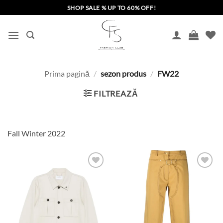
Skip
SHOP SALE % UP TO 60% OFF!
to
content
Prima pagină
/
sezon produs
/
FW22
FILTREAZĂ
Fall Winter 2022