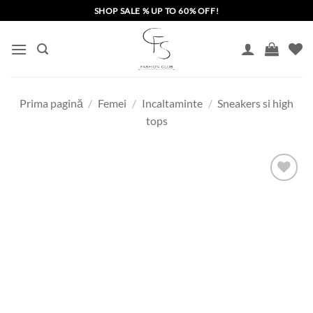
Skip
SHOP SALE % UP TO 60% OFF!
to
content
Prima pagină
/
Femei
/
Incaltaminte
/
Sneakers si high
tops