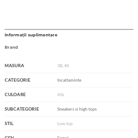
Informații suplimentare
Brand
MASURA
38
,
40
CATEGORIE
Incaltaminte
CULOARE
Alb
SUBCATEGORIE
Sneakers si high tops
STIL
Low top
GEN
Femei