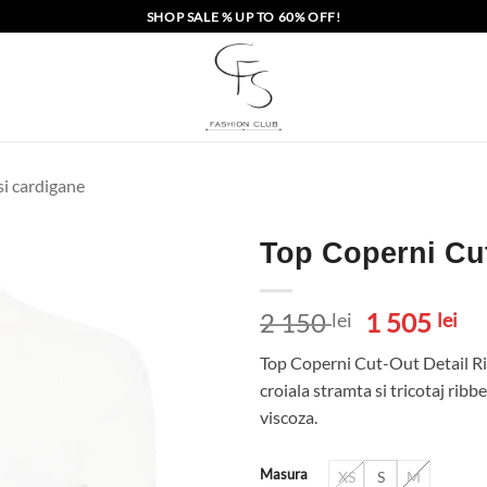
SHOP SALE % UP TO 60% OFF!
si cardigane
Top Coperni Cut
Prețul
Pr
2 150
1 505
lei
lei
inițial
cu
Top Coperni Cut-Out Detail Ribb
a
es
croiala stramta si tricotaj ri
fost:
1
viscoza.
2
50
150 lei.
Masura
XS
S
M