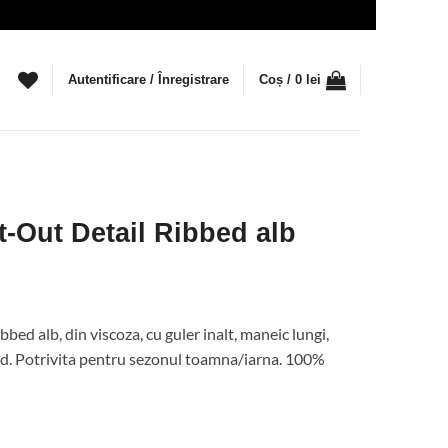
Autentificare / Înregistrare
Coș /
0
lei
-Out Detail Ribbed alb
ețul
rent
ed alb, din viscoza, cu guler inalt, maneic lungi,
te:
bbed. Potrivita pentru sezonul toamna/iarna. 100%
5 lei.