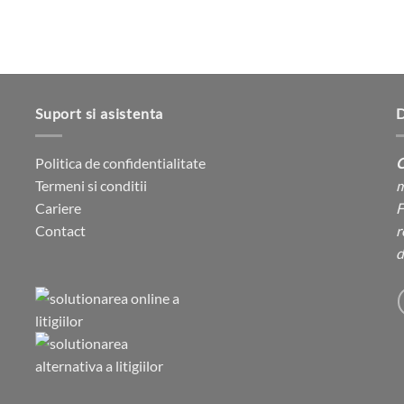
produsului.
Suport si asistenta
D
Politica de confidentialitate
C
Termeni si conditii
m
Cariere
F
Contact
r
d