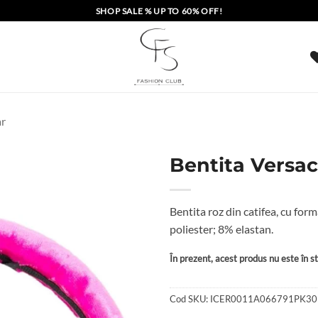
SHOP SALE % UP TO 60% OFF!
ar
Bentita Versa
Bentita roz din catifea, cu f
poliester; 8% elastan.
În prezent, acest produs nu este în sto
Cod SKU:
ICER0011A066791PK30