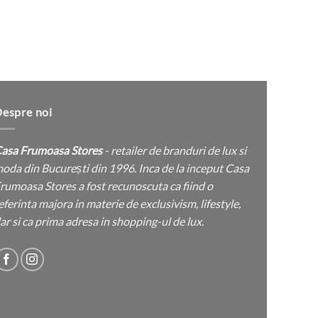
produsului.
Camasa
espre noi
asa Frumoasa Stores
- retailer de branduri de lux si
oda din București din 1996. Inca de la inceput Casa
rumoasa Stores a fost recunoscuta ca fiind o
eferinta majora in materie de exclusivism, lifestyle,
ar si ca prima adresa in shopping-ul de lux.