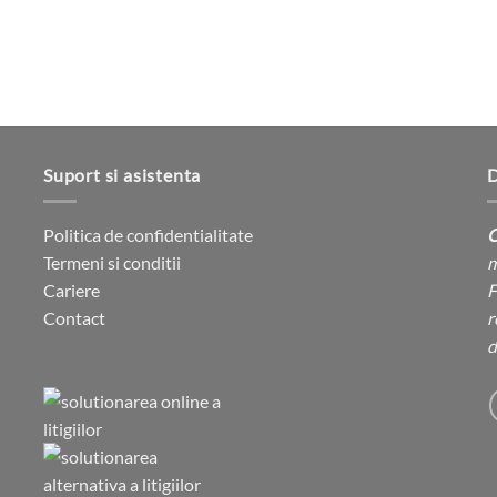
pagina
produsului.
produsului.
Suport si asistenta
D
Politica de confidentialitate
C
Termeni si conditii
m
Cariere
F
Contact
r
d