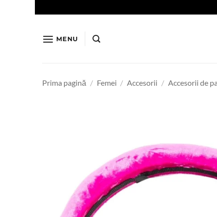
Skip
to
content
MENU
Prima pagină
/
Femei
/
Accesorii
/
Accesorii de p