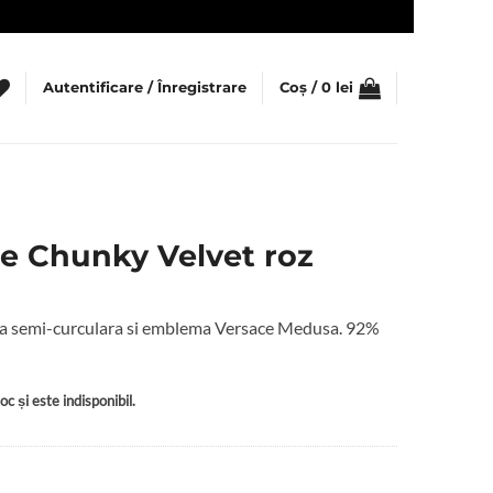
Autentificare / Înregistrare
Coș /
0
lei
ce Chunky Velvet roz
orma semi-curculara si emblema Versace Medusa. 92%
c și este indisponibil.