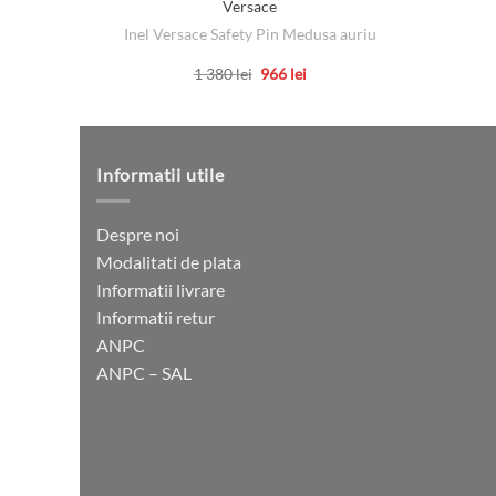
Versace
Inel Versace Safety Pin Medusa auriu
Prețul
Prețul
1 380
lei
966
lei
inițial
curent
Acest
a
este:
produs
fost:
966 lei.
1
are
380 lei.
mai
Informatii utile
multe
variații.
Despre noi
Opțiunile
Modalitati de plata
pot
Informatii livrare
fi
Informatii retur
alese
ANPC
în
ANPC – SAL
pagina
produsului.