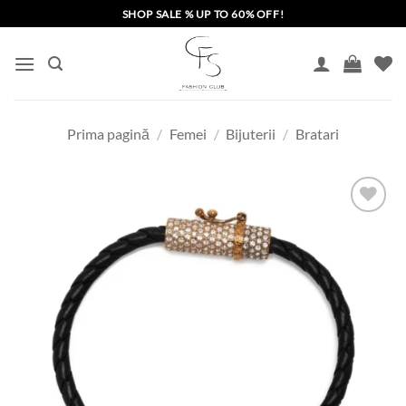
Skip
SHOP SALE % UP TO 60% OFF!
to
content
Prima pagină
/
Femei
/
Bijuterii
/
Bratari