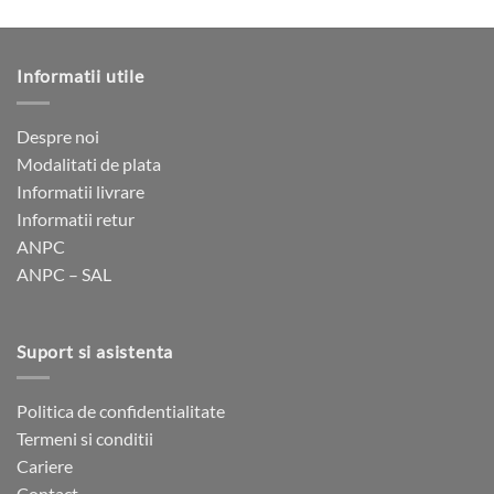
a
este:
produs
fost:
1
2
235 lei.
are
470 lei.
mai
Informatii utile
multe
variații.
Opțiunile
Despre noi
pot
Modalitati de plata
fi
Informatii livrare
alese
Informatii retur
în
ANPC
pagina
ANPC – SAL
produsului.
Suport si asistenta
Politica de confidentialitate
Termeni si conditii
Cariere
Contact