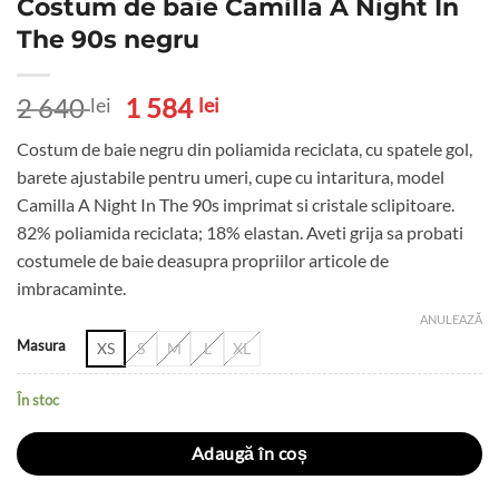
Costum de baie Camilla A Night In
The 90s negru
Prețul
Prețul
2 640
1 584
lei
lei
inițial
curent
Costum de baie negru din poliamida reciclata, cu spatele gol,
a
este:
barete ajustabile pentru umeri, cupe cu intaritura, model
fost:
1
Camilla A Night In The 90s imprimat si cristale sclipitoare.
2
584 lei.
82% poliamida reciclata; 18% elastan. Aveti grija sa probati
640 lei.
costumele de baie deasupra propriilor articole de
imbracaminte.
ANULEAZĂ
Masura
XS
S
M
L
XL
În stoc
Adaugă în coș