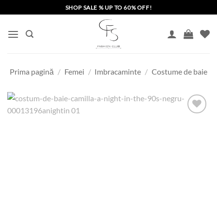
Skip
SHOP SALE % UP TO 60% OFF!
to
content
Prima pagină
/
Femei
/
Imbracaminte
/
Costume de baie