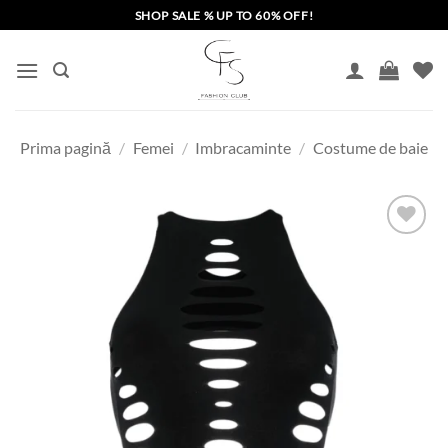
Skip
SHOP SALE % UP TO 60% OFF!
to
content
Prima pagină
/
Femei
/
Imbracaminte
/
Costume de baie