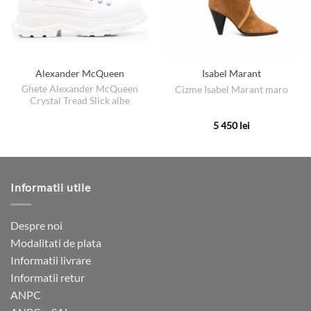
Alexander McQueen
Isabel Marant
Ghete Alexander McQueen
Cizme Isabel Marant maro
Crystal Tread Slick albe
5 450
lei
Acest
produs
are
mai
Informatii utile
multe
variații.
Opțiunile
Despre noi
pot
Modalitati de plata
fi
Informatii livrare
alese
Informatii retur
în
ANPC
pagina